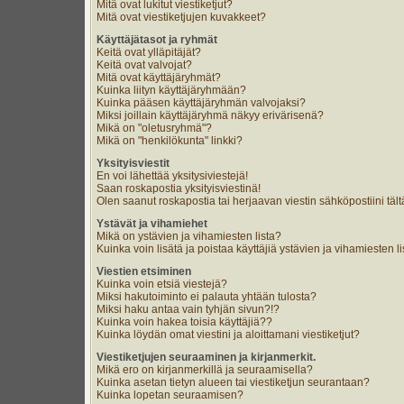
Mitä ovat lukitut viestiketjut?
Mitä ovat viestiketjujen kuvakkeet?
Käyttäjätasot ja ryhmät
Keitä ovat ylläpitäjät?
Keitä ovat valvojat?
Mitä ovat käyttäjäryhmät?
Kuinka liityn käyttäjäryhmään?
Kuinka pääsen käyttäjäryhmän valvojaksi?
Miksi joillain käyttäjäryhmä näkyy erivärisenä?
Mikä on "oletusryhmä"?
Mikä on "henkilökunta" linkki?
Yksityisviestit
En voi lähettää yksitysiviestejä!
Saan roskapostia yksityisviestinä!
Olen saanut roskapostia tai herjaavan viestin sähköpostiini tält
Ystävät ja vihamiehet
Mikä on ystävien ja vihamiesten lista?
Kuinka voin lisätä ja poistaa käyttäjiä ystävien ja vihamiesten li
Viestien etsiminen
Kuinka voin etsiä viestejä?
Miksi hakutoiminto ei palauta yhtään tulosta?
Miksi haku antaa vain tyhjän sivun?!?
Kuinka voin hakea toisia käyttäjiä??
Kuinka löydän omat viestini ja aloittamani viestiketjut?
Viestiketjujen seuraaminen ja kirjanmerkit.
Mikä ero on kirjanmerkillä ja seuraamisella?
Kuinka asetan tietyn alueen tai viestiketjun seurantaan?
Kuinka lopetan seuraamisen?