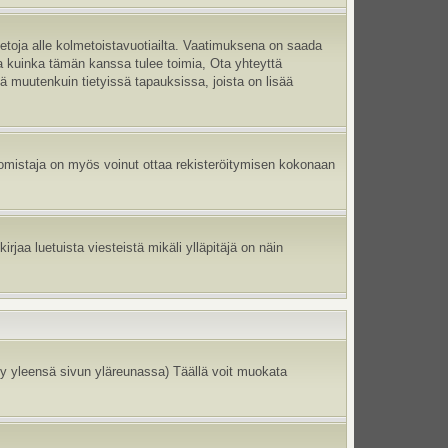
ietoja alle kolmetoistavuotiailta. Vaatimuksena on saada
ma kuinka tämän kanssa tulee toimia, Ota yhteyttä
tä muutenkuin tietyissä tapauksissa, joista on lisää
un omistaja on myös voinut ottaa rekisteröitymisen kokonaan
jaa luetuista viesteistä mikäli ylläpitäjä on näin
y yleensä sivun yläreunassa) Täällä voit muokata