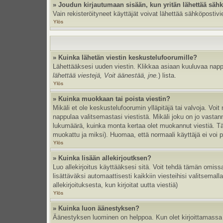
» Joudun kirjautumaan sisään, kun yritän lähettää säh
Vain rekisteröityneet käyttäjät voivat lähettää sähköpostivi
Ylös
» Kuinka lähetän viestin keskustelufoorumille?
Lähettääksesi uuden viestin. Klikkaa asiaan kuuluvaa nappul
lähettää viestejä, Voit äänestää, jne.
) lista.
Ylös
» Kuinka muokkaan tai poista viestin?
Mikäli et ole keskustelufoorumin ylläpitäjä tai valvoja. Vo
nappulaa valitsemastasi viestistä. Mikäli joku on jo vast
lukumäärä, kuinka monta kertaa olet muokannut viestiä. Tämä 
muokattu ja miksi). Huomaa, että normaali käyttäjä ei voi po
Ylös
» Kuinka lisään allekirjoutksen?
Luo allekirjoitus käyttääksesi sitä. Voit tehdä tämän omissa
lisättäväksi automaattisesti kaikkiin viesteihisi valitsemal
allekirjoituksesta, kun kirjoitat uutta viestiä)
Ylös
» Kuinka luon äänestyksen?
Äänestyksen luominen on helppoa. Kun olet kirjoittamassa 