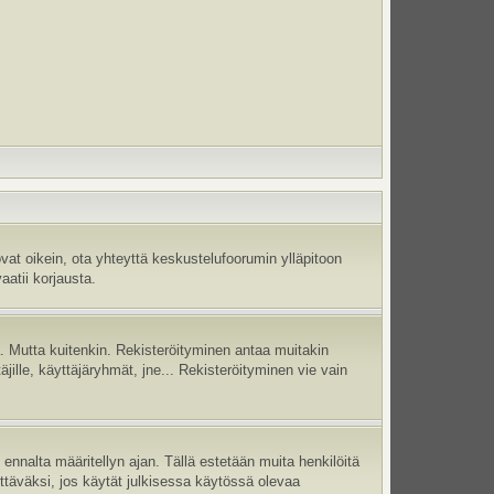
vat oikein, ota yhteyttä keskustelufoorumin ylläpitoon
aatii korjausta.
jä. Mutta kuitenkin. Rekisteröityminen antaa muitakin
täjille, käyttäjäryhmät, jne... Rekisteröityminen vie vain
ennalta määritellyn ajan. Tällä estetään muita henkilöitä
ettäväksi, jos käytät julkisessa käytössä olevaa