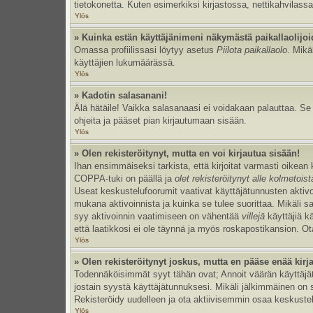
tietokonetta. Kuten esimerkiksi kirjastossa, nettikahvilassa
Ylös
» Kuinka estän käyttäjänimeni näkymästä paikallaolijoi
Omassa profiilissasi löytyy asetus
Piilota paikallaolo
. Mikä
käyttäjien lukumäärässä.
Ylös
» Kadotin salasanani!
Älä hätäile! Vaikka salasanaasi ei voidakaan palauttaa. S
ohjeita ja pääset pian kirjautumaan sisään.
Ylös
» Olen rekisteröitynyt, mutta en voi kirjautua sisään!
Ihan ensimmäiseksi tarkista, että kirjoitat varmasti oikea
COPPA-tuki on päällä ja
olet rekisteröitynyt alle kolmetois
Useat keskustelufoorumit vaativat käyttäjätunnusten aktivoinn
mukana aktivoinnista ja kuinka se tulee suorittaa. Mikäli s
syy aktivoinnin vaatimiseen on vähentää
villejä
käyttäjiä k
että laatikkosi ei ole täynnä ja myös roskapostikansion. Ota
Ylös
» Olen rekisteröitynyt joskus, mutta en pääse enää kir
Todennäköisimmät syyt tähän ovat; Annoit väärän käyttäjätu
jostain syystä käyttäjätunnuksesi. Mikäli jälkimmäinen on sy
Rekisteröidy uudelleen ja ota aktiivisemmin osaa keskustel
Ylös