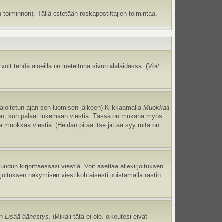
 toiminnon). Tällä estetään roskapostittajien toimintaa.
oit tehdä alueilla on lueteltuna sivun alalaidassa. (
Voit
 rajoitetun ajan sen luomisen jälkeen) Klikkaamalla
Muokkaa
uneen, kun palaat lukemaan viestiä. Tässä on mukana myös
jä muokkaa viestiä. (Heidän pitää itse jättää syy mitä on
uudun kirjoittaessasi viestiä. Voit asettaa allekirjoituksen
irjoituksen näkymisen viestikohtaisesti poistamalla rastin
an
Lisää äänestys
. (Mikäli tätä ei ole. oikeutesi eivät