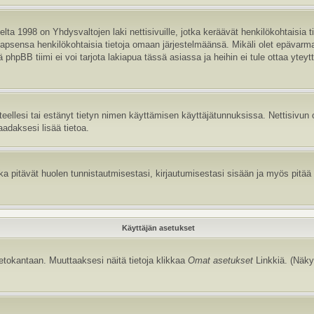
ta 1998 on Yhdysvaltojen laki nettisivuille, jotka keräävät henkilökohtaisia t
aa lapsensa henkilökohtaisia tietoja omaan järjestelmäänsä. Mikäli olet epävar
hpBB tiimi ei voi tarjota lakiapua tässä asiassa ja heihin ei tule ottaa yteyt
itteellesi tai estänyt tietyn nimen käyttämisen käyttäjätunnuksissa. Nettisiv
aadaksesi lisää tietoa.
 pitävät huolen tunnistautmisestasi, kirjautumisestasi sisään ja myös pitää kir
Käyttäjän asetukset
tietokantaan. Muuttaaksesi näitä tietoja klikkaa
Omat asetukset
Linkkiä. (Näky