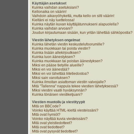
Käyttäjän asetukset
Kuinka vaihdan asetuksiani?
Kellonaika on väärin!
Vaihdoin aikavyöhykettä, mutta kello on silti väärin!
Kieltäni ei näy luettelossa!
Kuinka näytän kuvan käyttäjätunnukseni alapuolella?
Kuinka vaihdan arvoani?
Joudun kirjautumaan sisään, kun yritän lähettää sähköpostia?
Viestin lähetyksen ongelmat
Kuinka lähetän viestin keskustelufoorumille?
Kuinka muokkaan tai poista viestin?
Kuinka lisään allekirjoutksen?
Kuinka luon äänestyksen?
Kuinka muokkaan tai poistan äänestyksen?
Miksi en pääse tietyille alueille?
Miksi en voi äänestää?
Miksi en voi lähettää liitetiedostoa?
Miksi sain varoituksen?
Kuinka ilmoitan asiattoman viestin valvojalle?
Mitä "Tallenna" nappula tekee viestien lähetyksessä?
Miksi viestini vaatii hyväksynnän?
Kuinka tönäisen viestiketjuani?
Viestien muotoilu ja viestityypit
Mitä on BBCode?
Voinko käyttää HTML-kieltä viesteissäni?
Mitä ovat hymiöt?
Voinko näyttää kuvia viesteissäni?
Mitä ovat yleistiedotteet?
Mitä ovat tiedotteet?
Mitä ovat pysyvät tiedotteet?