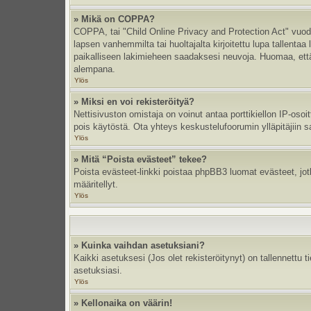
» Mikä on COPPA?
COPPA, tai "Child Online Privacy and Protection Act" vuodel
lapsen vanhemmilta tai huoltajalta kirjoitettu lupa tallent
paikalliseen lakimieheen saadaksesi neuvoja. Huomaa, että p
alempana.
Ylös
» Miksi en voi rekisteröityä?
Nettisivuston omistaja on voinut antaa porttikiellon IP-oso
pois käytöstä. Ota yhteys keskustelufoorumin ylläpitäjiin s
Ylös
» Mitä “Poista evästeet” tekee?
Poista evästeet-linkki poistaa phpBB3 luomat evästeet, jotka
määritellyt.
Ylös
» Kuinka vaihdan asetuksiani?
Kaikki asetuksesi (Jos olet rekisteröitynyt) on tallennettu 
asetuksiasi.
Ylös
» Kellonaika on väärin!