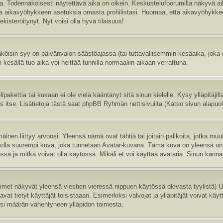
sa. Todennäköisesti näytettävä aika on oikein. Keskustelufoorumilla näkyvä 
aa aikavyöhykkeen asetuksia omasta profiilistasi. Huomaa, että aikavyöhykke
 rekisteröitynyt. Nyt voisi olla hyvä tilaisuus!
köisin syy on päivänvalon säästöajassa (tai tuttavallisemmin kesäaika, joka
 kesällä tuo aika voi heittää tunnilla normaaliin aikaan verrattuna.
ipakettia tai kukaan ei ole vielä kääntänyt sitä sinun kielelle. Kysy ylläpitäji
itse. Lisätietoja tästä saat phpBB Ryhmän nettisivuilta (Katso sivun alapuole
inen liittyy arvoosi. Yleensä nämä ovat tähtiä tai joitain palikoita, jotka muu
oi olla suurempi kuva, joka tunnetaan Avatar-kuvana. Tämä kuva on yleensä uni
sä ja mitkä voivat olla käytössä. Mikäli et voi käyttää avataria. Sinun kannatt
nimet näkyvät yleensä viestien vieressä riippuen käytössä olevasta tyylistä)
vat tietyt käyttäjät toisistaaan. Esimerkiksi valvojat ja ylläpitäjät voivat käyt
esi määrän vähentyneen ylläpidon toimesta.