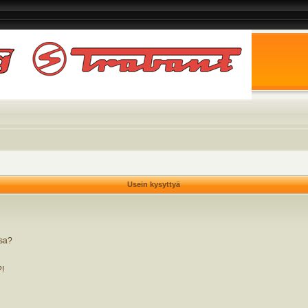
Usein kysyttyä
ssa?
?!