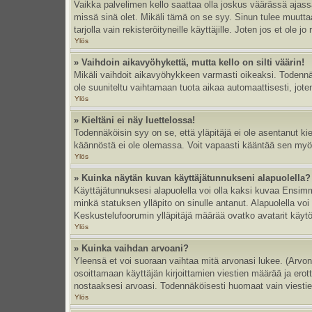
Vaikka palvelimen kello saattaa olla joskus väärässä ajas
missä sinä olet. Mikäli tämä on se syy. Sinun tulee muutt
tarjolla vain rekisteröityneille käyttäjille. Joten jos et ole jo
Ylös
» Vaihdoin aikavyöhykettä, mutta kello on silti väärin!
Mikäli vaihdoit aikavyöhykkeen varmasti oikeaksi. Todennä
ole suuniteltu vaihtamaan tuota aikaa automaattisesti, joten
Ylös
» Kieltäni ei näy luettelossa!
Todennäköisin syy on se, että yläpitäjä ei ole asentanut kiel
käännöstä ei ole olemassa. Voit vapaasti kääntää sen myös 
Ylös
» Kuinka näytän kuvan käyttäjätunnukseni alapuolella?
Käyttäjätunnuksesi alapuolella voi olla kaksi kuvaa Ensimmä
minkä statuksen ylläpito on sinulle antanut. Alapuolella v
Keskustelufoorumin ylläpitäjä määrää ovatko avatarit käytös
Ylös
» Kuinka vaihdan arvoani?
Yleensä et voi suoraan vaihtaa mitä arvonasi lukee. (Arvo
osoittamaan käyttäjän kirjoittamien viestien määrää ja erotta
nostaaksesi arvoasi. Todennäköisesti huomaat vain viesti
Ylös