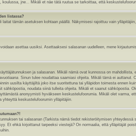
, koulussa, jne... Mikäli et näe tätä ruutua se tarkoittaa, että keskustelufoor
den listassa?
li laitat tämän asetuksen kohtaan
päällä
. Näkymisesi rajoittuu vain ylläpitäjiin,
e voidaan asettaa uusiksi. Asettaaksesi salasanan uudelleen, mene kirjautumi
n käyttäjätunnuksen ja salasanan. Mikäli nämä ovat kunnossa on mahdollista, 
tavuotiaana
. Sinun tulee noudattaa saamiasi ohjeita. Mikäli tämä ei auttanut. 
in uusilta käyttäjiltä joko itse suoritettuna tai ylläpidon toimesta ennen kuin v
ait sähköpostia, noudata siinä tulleita ohjeita. Mikäli et saanut sähköpostia. 
äyttämästä anonyymisti hyväkseen keskustelufoorumia. Mikäli olet varma, että 
 yhteyttä keskustelufoorumin ylläpitäjiin.
jautumaan?!
nnuksen tai salasanan (Tarkista nämä tiedot rekisteröitymisen yhteydessä saa
y. Et ehkä kirjoittanut tarpeeksi viestejä? On normaalia, että ylläpitäjät pois
uihin.