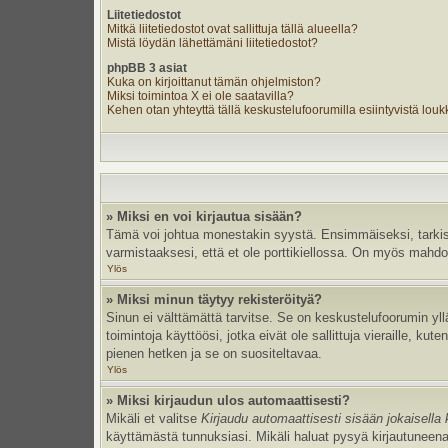
Liitetiedostot
Mitkä liitetiedostot ovat sallittuja tällä alueella?
Mistä löydän lähettämäni liitetiedostot?
phpBB 3 asiat
Kuka on kirjoittanut tämän ohjelmiston?
Miksi toimintoa X ei ole saatavilla?
Kehen otan yhteyttä tällä keskustelufoorumilla esiintyvistä loukka
» Miksi en voi kirjautua sisään?
Tämä voi johtua monestakin syystä. Ensimmäiseksi, tarkista,
varmistaaksesi, että et ole porttikiellossa. On myös mahdolli
Ylös
» Miksi minun täytyy rekisteröityä?
Sinun ei välttämättä tarvitse. Se on keskustelufoorumin yllä
toimintoja käyttöösi, jotka eivät ole sallittuja vieraille, k
pienen hetken ja se on suositeltavaa.
Ylös
» Miksi kirjaudun ulos automaattisesti?
Mikäli et valitse
Kirjaudu automaattisesti sisään jokaisella 
käyttämästä tunnuksiasi. Mikäli haluat pysyä kirjautuneena 