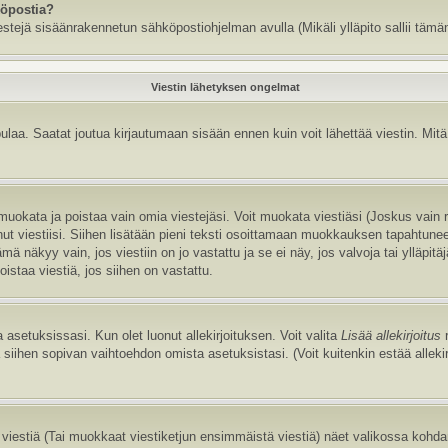
köpostia?
estejä sisäänrakennetun sähköpostiohjelman avulla (Mikäli ylläpito sallii tämän
Viestin lähetyksen ongelmat
aa. Saatat joutua kirjautumaan sisään ennen kuin voit lähettää viestin. Mitä v
it muokata ja poistaa vain omia viestejäsi. Voit muokata viestiäsi (Joskus vain
annut viestiisi. Siihen lisätään pieni teksti osoittamaan muokkauksen tapaht
näkyy vain, jos viestiin on jo vastattu ja se ei näy, jos valvoja tai ylläpitä
istaa viestiä, jos siihen on vastattu.
 asetuksissasi. Kun olet luonut allekirjoituksen. Voit valita
Lisää allekirjoitus
r
la siihen sopivan vaihtoehdon omista asetuksistasi. (Voit kuitenkin estää allek
viestiä (Tai muokkaat viestiketjun ensimmäistä viestiä) näet valikossa kohd