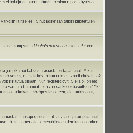
umin ylläpitäjä on ottanut tämän toiminnon pois käytöstä.
 valvojiin ja itsellesi. Sinut lasketaan tällöin piilotettujen
ssivulle ja napsauta
Unohdin salasanan
linkkiä. Seuraa
että jompikumpi kahdesta asiasta on tapahtunut. Mikäli
Oletko varma, etteivät käyttäjätunnuksesi vaadi aktivointia?
oit kirjautua sisään. Kun rekisteröidyit. Siellä oli ohjeet
Oletko varma, että annoit toimivan sähköpostiosoitteen? Yksi
annoit toimivan sähköpostiosoitteen, olet tarkistanut,
mastasi sähköpostiviestistä) tai ylläpitäjä on poistanut
tavat tällaisia käyttäjiä pienentääkseen tietokannan kokoa.