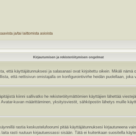
avista ja/tai laittomista asioista
Kirjautumisen ja rekisteröitymisen ongelmat
 että käyttäjätunnuksesi ja salasanasi ovat kirjoitettu oikein. Mikäli nämä o
sta, että nettisivun omistajalla on konfigurointivirhe heidän puolellaan, joka v
pitäjistä kiinni sallivatko he rekisteröitymättömien käyttäjien lähettää vieste
uten Avatar-kuvan määrittäminen, yksityisviestit, sähköpostin lähetys muille käyt
käynnillä
rastia keskustelufoorumi pitää käyttäjätunnuksesi kirjautuneena vain 
laita rasti ruutuun kirjautuessassi sisään. Tätä ei kuitenkaan suositella käyt