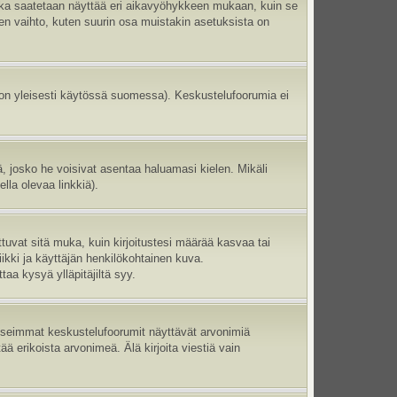
aika saatetaan näyttää eri aikavyöhykkeen mukaan, kuin se
en vaihto, kuten suurin osa muistakin asetuksista on
 on yleisesti käytössä suomessa). Keskustelufoorumia ei
ltä, josko he voisivat asentaa haluamasi kielen. Mikäli
lla olevaa linkkiä).
ttuvat sitä muka, kuin kirjoitustesi määrää kasvaa tai
ikki ja käyttäjän henkilökohtainen kuva.
aa kysyä ylläpitäjiltä syy.
 Useimmat keskustelufoorumit näyttävät arvonimiä
tää erikoista arvonimeä. Älä kirjoita viestiä vain