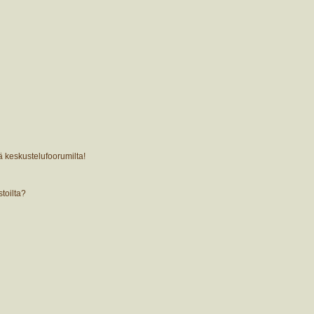
ä keskustelufoorumilta!
stoilta?