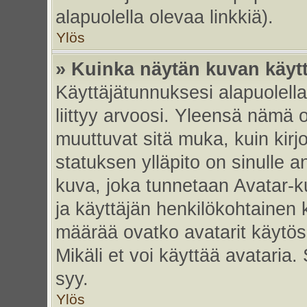
alapuolella olevaa linkkiä).
Ylös
» Kuinka näytän kuvan käyt
Käyttäjätunnuksesi alapuolell
liittyy arvoosi. Yleensä nämä ov
muuttuvat sitä muka, kuin kirj
statuksen ylläpito on sinulle a
kuva, joka tunnetaan Avatar-
ja käyttäjän henkilökohtainen 
määrää ovatko avatarit käytöss
Mikäli et voi käyttää avataria.
syy.
Ylös