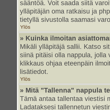
sääntöä. Voit saada siitä var
ylläpitäjän oma ratkaisu ja p
tietyllä sivustolla saamasi va
Ylös
» Kuinka ilmoitan asiattoman
Mikäli ylläpitäjä sallii. Katso s
siinä pitäisi olla nappula, joll
klikkaus ohjaa eteenpäin ilmoi
lisätiedot.
Ylös
» Mitä "Tallenna" nappula t
Tämä antaa tallentaa viestisi
Ladataksesi tallennetun viesti