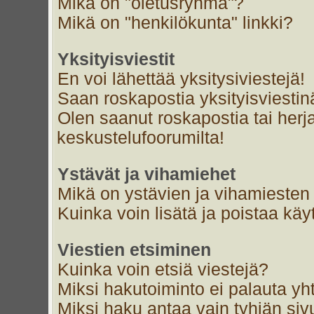
Mikä on "oletusryhmä"?
Mikä on "henkilökunta" linkki?
Yksityisviestit
En voi lähettää yksitysiviestejä!
Saan roskapostia yksityisviestin
Olen saanut roskapostia tai herja
keskustelufoorumilta!
Ystävät ja vihamiehet
Mikä on ystävien ja vihamiesten 
Kuinka voin lisätä ja poistaa käyt
Viestien etsiminen
Kuinka voin etsiä viestejä?
Miksi hakutoiminto ei palauta yh
Miksi haku antaa vain tyhjän siv