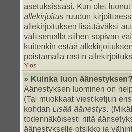
asetuksissasi. Kun olet luonut 
allekirjoitus
ruudun kirjoittaessa
allekirjoituksen lisättäväksi au
valitsemalla siihen sopivan va
kuitenkin estää allekirjoitukse
poistamalla rastin allekirjoituks
Ylös
» Kuinka luon äänestyksen
Äänestyksen luominen on helpp
(Tai muokkaat viestiketjun ens
kohdan
Lisää äänestys
. (Mikäl
todennäköisesti riitä äänsety
äänestykselle otsikko ja vähin