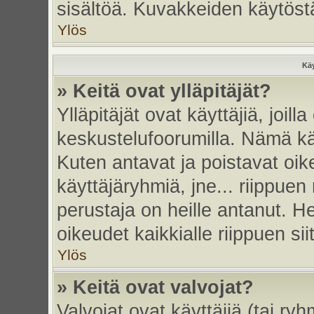
sisältöä. Kuvakkeiden käytöstä
Ylös
Käy
» Keitä ovat ylläpitäjät?
Ylläpitäjät ovat käyttäjiä, joi
keskustelufoorumilla. Nämä käy
Kuten antavat ja poistavat oikeu
käyttäjäryhmiä, jne... riippue
perustaja on heille antanut. He
oikeudet kaikkialle riippuen sii
Ylös
» Keitä ovat valvojat?
Valvojat ovat käyttäjiä (tai ry