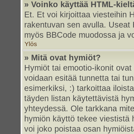
» Voinko käyttää HTML-kielt
Et. Et voi kirjoittaa viesteihin
rakentuvan sen avulla. Useat 
myös BBCode muodossa ja voit 
Ylös
» Mitä ovat hymiöt?
Hymiöt tai emootio-ikonit ovat 
voidaan esitää tunnetta tai tun
esimerkiksi, :) tarkoittaa iloista
täyden listan käytettävistä hym
yhteydessä. Ole tarkkana miten
hymiön käyttö tekee viestistä 
voi joko poistaa osan hymiöistä