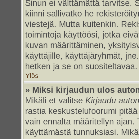
Sinun ei välttämättä tarvitse. 
kiinni sallivatko he rekisteröi
viestejä. Mutta kuitenkin. Rek
toimintoja käyttöösi, jotka eivät
kuvan määrittäminen, yksityisv
käyttäjille, käyttäjäryhmät, jn
hetken ja se on suositeltavaa.
Ylös
» Miksi kirjaudun ulos auto
Mikäli et valitse
Kirjaudu autom
rastia keskustelufoorumi pitää
vain ennalta määritellyn ajan. 
käyttämästä tunnuksiasi. Mikäl