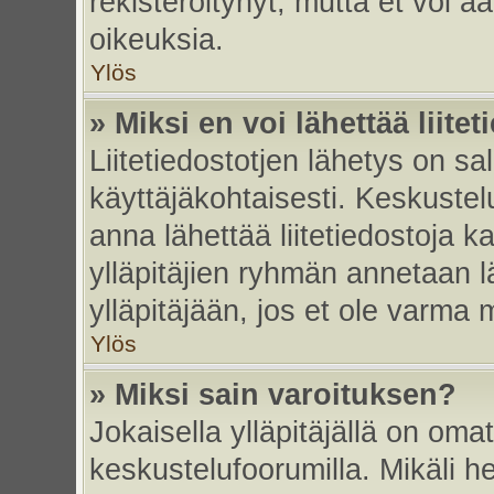
rekisteröitynyt, mutta et voi ää
oikeuksia.
Ylös
» Miksi en voi lähettää liite
Liitetiedostotjen lähetys on sal
käyttäjäkohtaisesti. Keskustelu
anna lähettää liitetiedostoja ka
ylläpitäjien ryhmän annetaan lä
ylläpitäjään, jos et ole varma mi
Ylös
» Miksi sain varoituksen?
Jokaisella ylläpitäjällä on oma
keskustelufoorumilla. Mikäli he