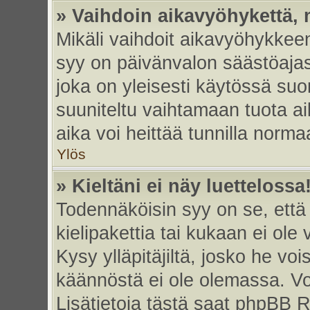
» Vaihdoin aikavyöhykettä, m
Mikäli vaihdoit aikavyöhykkee
syy on päivänvalon säästöajas
joka on yleisesti käytössä su
suuniteltu vaihtamaan tuota ai
aika voi heittää tunnilla norma
Ylös
» Kieltäni ei näy luettelossa
Todennäköisin syy on se, että 
kielipakettia tai kukaan ei ole 
Kysy ylläpitäjiltä, josko he vo
käännöstä ei ole olemassa. Vo
Lisätietoja tästä saat phpBB R