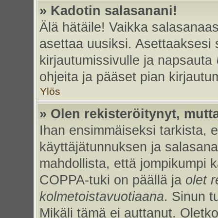
» Kadotin salasanani!
Älä hätäile! Vaikka salasanaas
asettaa uusiksi. Asettaaksesi
kirjautumissivulle ja napsauta
ohjeita ja pääset pian kirjaut
Ylös
» Olen rekisteröitynyt, mutta
Ihan ensimmäiseksi tarkista, et
käyttäjätunnuksen ja salasan
mahdollista, että jompikumpi k
COPPA-tuki on päällä ja
olet r
kolmetoistavuotiaana
. Sinun t
Mikäli tämä ei auttanut. Oletk