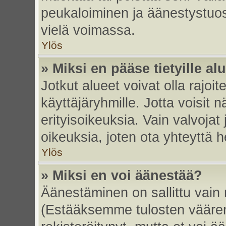
peukaloiminen ja äänestystuo
vielä voimassa.
Ylös
» Miksi en pääse tietyille alu
Jotkut alueet voivat olla rajoitett
käyttäjäryhmille. Jotta voisit nä
erityisoikeuksia. Vain valvojat 
oikeuksia, joten ota yhteyttä h
Ylös
» Miksi en voi äänestää?
Äänestäminen on sallittu vain re
(Estääksemme tulosten väärent