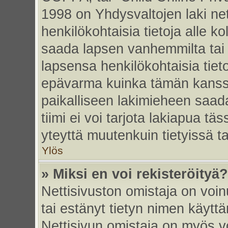
1998 on Yhdysvaltojen laki nett
henkilökohtaisia tietoja alle k
saada lapsen vanhemmilta tai hu
lapsensa henkilökohtaisia tiet
epävarma kuinka tämän kanssa
paikalliseen lakimieheen saa
tiimi ei voi tarjota lakiapua tä
yteyttä muutenkuin tietyissä t
Ylös
» Miksi en voi rekisteröityä?
Nettisivuston omistaja on voinu
tai estänyt tietyn nimen käytt
Nettisivun omistaja on myös vo