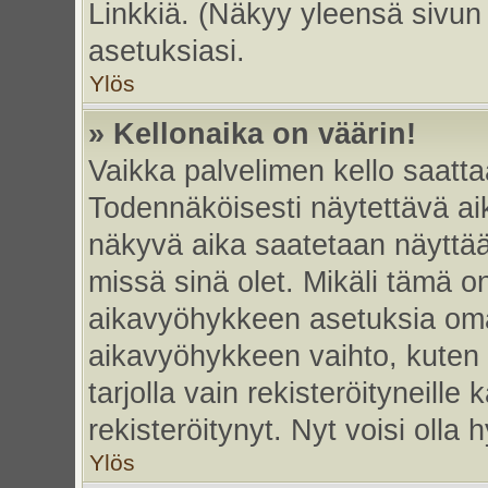
Linkkiä. (Näkyy yleensä sivun
asetuksiasi.
Ylös
» Kellonaika on väärin!
Vaikka palvelimen kello saatta
Todennäköisesti näytettävä ai
näkyvä aika saatetaan näyttä
missä sinä olet. Mikäli tämä o
aikavyöhykkeen asetuksia omas
aikavyöhykkeen vaihto, kuten 
tarjolla vain rekisteröityneille k
rekisteröitynyt. Nyt voisi olla h
Ylös