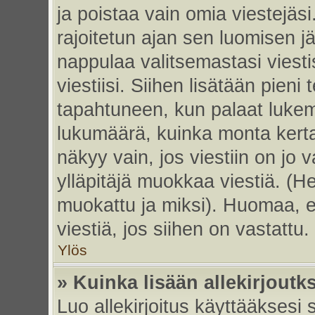
ja poistaa vain omia viestejäsi
rajoitetun ajan sen luomisen j
nappulaa valitsemastasi viesti
viestiisi. Siihen lisätään pie
tapahtuneen, kun palaat luke
lukumäärä, kuinka monta kert
näkyy vain, jos viestiin on jo v
ylläpitäjä muokkaa viestiä. (He
muokattu ja miksi). Huomaa, et
viestiä, jos siihen on vastattu.
Ylös
» Kuinka lisään allekirjoutk
Luo allekirjoitus käyttääksesi