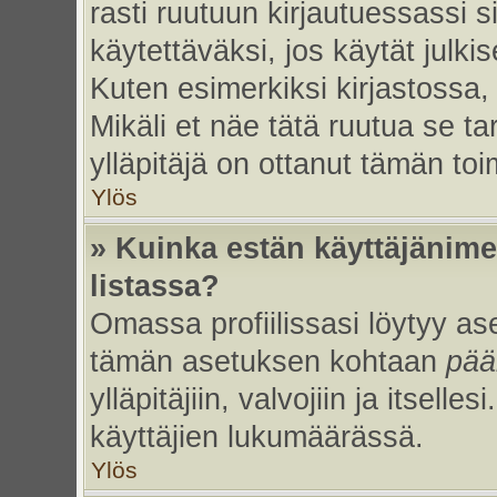
rasti ruutuun kirjautuessassi s
käytettäväksi, jos käytät julk
Kuten esimerkiksi kirjastossa, 
Mikäli et näe tätä ruutua se ta
ylläpitäjä on ottanut tämän to
Ylös
» Kuinka estän käyttäjänime
listassa?
Omassa profiilissasi löytyy a
tämän asetuksen kohtaan
pää
ylläpitäjiin, valvojiin ja itselles
käyttäjien lukumäärässä.
Ylös