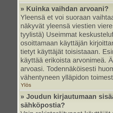
» Kuinka vaihdan arvoani?
Yleensä et voi suoraan vaihta
näkyvät yleensä viestien vier
tyylistä) Useimmat keskustelu
osoittamaan käyttäjän kirjoitt
tietyt käyttäjät toisistaaan. Esi
käyttää erikoista arvonimeä. Äl
arvoasi. Todennäköisesti huom
vähentyneen ylläpidon toimest
Ylös
» Joudun kirjautumaan sisää
sähköpostia?