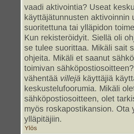
vaadi aktivointia? Useat kesku
käyttäjätunnusten aktivoinnin uu
suoritettuna tai ylläpidon toim
Kun rekisteröidyit. Siellä oli 
se tulee suorittaa. Mikäli sait 
ohjeita. Mikäli et saanut sähk
toimivan sähköpostiosoitteen?
vähentää
villejä
käyttäjiä käy
keskustelufoorumia. Mikäli ole
sähköpostiosoitteen, olet tarkis
myös roskapostikansion. Ota 
ylläpitäjiin.
Ylös