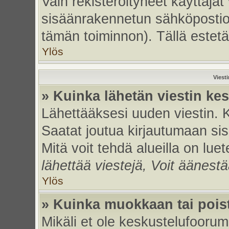
Vain rekisteröityneet käyttäjät
sisäänrakennetun sähköpostiohje
tämän toiminnon). Tällä estetä
Ylös
Viest
» Kuinka lähetän viestin ke
Lähettääksesi uuden viestin. 
Saatat joutua kirjautumaan sis
Mitä voit tehdä alueilla on luet
lähettää viestejä, Voit äänestä
Ylös
» Kuinka muokkaan tai poist
Mikäli et ole keskustelufoorumi