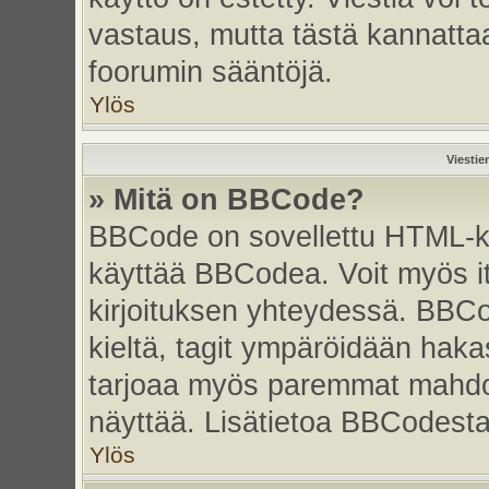
vastaus, mutta tästä kannattaa
foorumin sääntöjä.
Ylös
Viestie
» Mitä on BBCode?
BBCode on sovellettu HTML-kiel
käyttää BBCodea. Voit myös i
kirjoituksen yhteydessä. BBCo
kieltä, tagit ympäröidään hakasu
tarjoaa myös paremmat mahdoll
näyttää. Lisätietoa BBCodesta s
Ylös