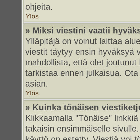
ohjeita.
Ylös
» Miksi viestini vaatii hyvä
Ylläpitäjä on voinut laittaa alu
viestit täytyy ensin hyväksyä 
mahdollista, että olet joutunut
tarkistaa ennen julkaisua. Ota y
asian.
Ylös
» Kuinka tönäisen viestiket
Klikkaamalla "Tönäise" linkkiä 
takaisin ensimmäiselle sivulle.
käyttö on estetty. Viestiä voi t