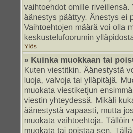
vaihtoehdot omille riveillensä.
äänestys päättyy. Änestys ei p
Vaihtoehtojen määrä voi olla my
keskustelufoorumin ylläpidost
Ylös
» Kuinka muokkaan tai pois
Kuten viestitkin. Äänestystä 
luoja, valvoja tai ylläpitäjä. 
muokata viestiketjun ensimmäi
viestin yhteydessä. Mikäli kuk
äänestystä vapaasti, mutta jos
muokata vaihtoehtoja. Tällöin va
muokata tai poistaa sen. Täll