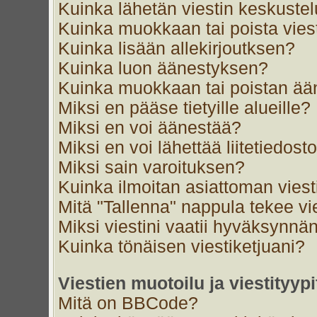
Kuinka lähetän viestin keskustel
Kuinka muokkaan tai poista vies
Kuinka lisään allekirjoutksen?
Kuinka luon äänestyksen?
Kuinka muokkaan tai poistan ä
Miksi en pääse tietyille alueille?
Miksi en voi äänestää?
Miksi en voi lähettää liitetiedost
Miksi sain varoituksen?
Kuinka ilmoitan asiattoman viest
Mitä "Tallenna" nappula tekee v
Miksi viestini vaatii hyväksynnä
Kuinka tönäisen viestiketjuani?
Viestien muotoilu ja viestityypi
Mitä on BBCode?