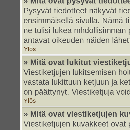
» Mitä ovat pysyvät tiedotte
Pysyvät tiedotteet näkyvät tied
ensimmäisellä sivulla. Nämä ti
ne tulisi lukea mhdollisimman p
antavat oikeuden näiden lähe
Ylös
» Mitä ovat lukitut viestiketj
Viestiketjujen lukitsemisen hoit
vastata lukittuun ketjuun ja k
on päättynyt. Viestiketjuja vo
Ylös
» Mitä ovat viestiketjujen k
Viestiketjujen kuvakkeet ovat pi