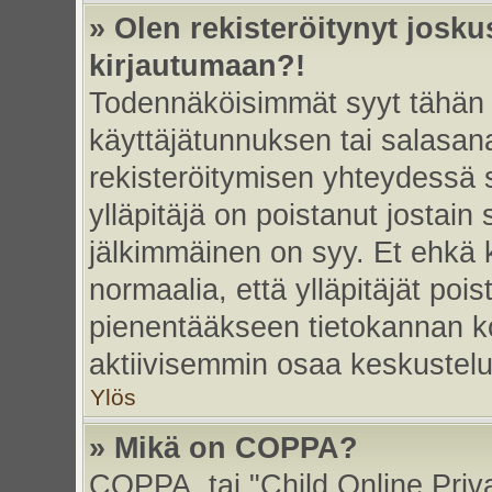
» Olen rekisteröitynyt josk
kirjautumaan?!
Todennäköisimmät syyt tähän 
käyttäjätunnuksen tai salasan
rekisteröitymisen yhteydessä s
ylläpitäjä on poistanut jostain
jälkimmäinen on syy. Et ehkä k
normaalia, että ylläpitäjät poist
pienentääkseen tietokannan ko
aktiivisemmin osaa keskustelu
Ylös
» Mikä on COPPA?
COPPA, tai "Child Online Priv