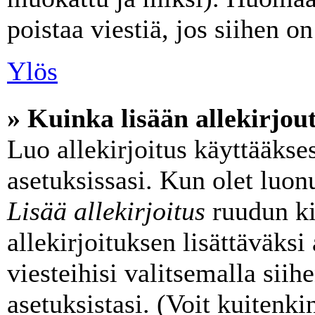
poistaa viestiä, jos siihen on
Ylös
» Kuinka lisään allekirjou
Luo allekirjoitus käyttääkse
asetuksissasi. Kun olet luonu
Lisää allekirjoitus
ruudun kir
allekirjoituksen lisättäväksi
viesteihisi valitsemalla sii
asetuksistasi. (Voit kuitenk