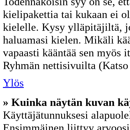
Todennäköisin syy on se, ett
kielipakettia tai kukaan ei o
kielelle. Kysy ylläpitäjiltä,
haluamasi kielen. Mikäli kää
vapaasti kääntää sen myös it
Ryhmän nettisivuilta (Katso 
Ylös
» Kuinka näytän kuvan käy
Käyttäjätunnuksesi alapuolel
Ensimmäinen liittyy arvoosi