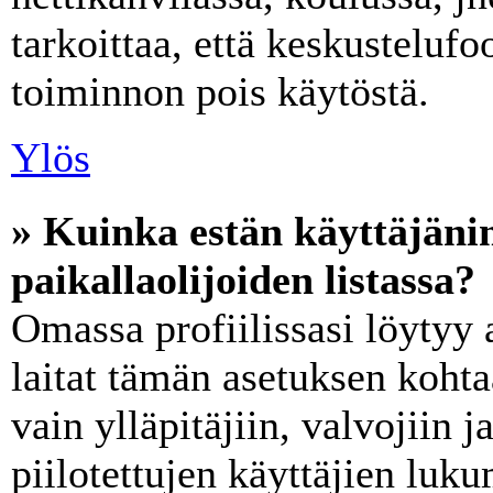
tarkoittaa, että keskusteluf
toiminnon pois käytöstä.
Ylös
» Kuinka estän käyttäjän
paikallaolijoiden listassa?
Omassa profiilissasi löytyy
laitat tämän asetuksen koht
vain ylläpitäjiin, valvojiin ja
piilotettujen käyttäjien luk