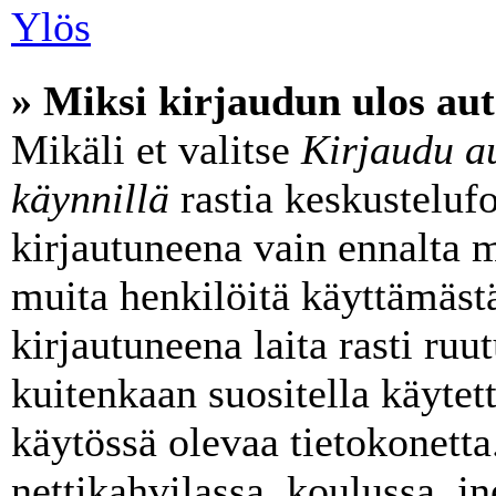
Ylös
» Miksi kirjaudun ulos aut
Mikäli et valitse
Kirjaudu au
käynnillä
rastia keskusteluf
kirjautuneena vain ennalta m
muita henkilöitä käyttämäst
kirjautuneena laita rasti ruu
kuitenkaan suositella käytett
käytössä olevaa tietokonetta
nettikahvilassa, koulussa, jn