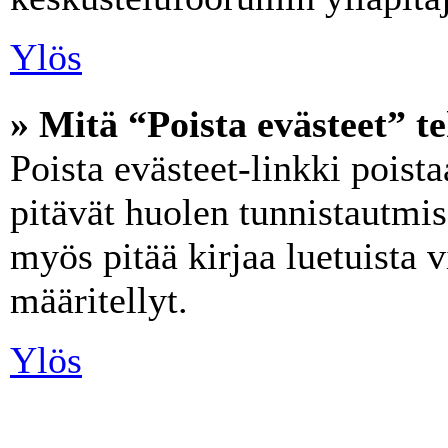
Ylös
» Mitä “Poista evästeet” t
Poista evästeet-linkki poist
pitävät huolen tunnistautmise
myös pitää kirjaa luetuista v
määritellyt.
Ylös