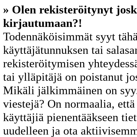
» Olen rekisteröitynyt jos
kirjautumaan?!
Todennäköisimmät syyt tähä
käyttäjätunnuksen tai salasa
rekisteröitymisen yhteydessä
tai ylläpitäjä on poistanut j
Mikäli jälkimmäinen on syy. 
viestejä? On normaalia, että y
käyttäjiä pienentääkseen ti
uudelleen ja ota aktiivisemm