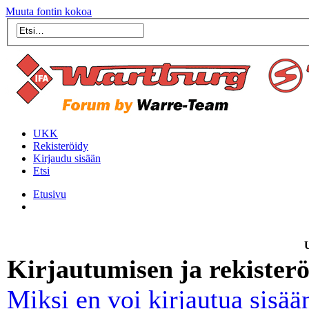
Muuta fontin kokoa
UKK
Rekisteröidy
Kirjaudu sisään
Etsi
Etusivu
U
Kirjautumisen ja rekister
Miksi en voi kirjautua sisää