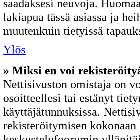
saadaksesi neuvoja. Huomaa,
lakiapua tässä asiassa ja heih
muutenkuin tietyissä tapauks
Ylös
» Miksi en voi rekisteröity
Nettisivuston omistaja on vo
osoitteellesi tai estänyt tie
käyttäjätunnuksissa. Nettis
rekisteröitymisen kokonaan 
keskustelufoorumin ylläpitäji