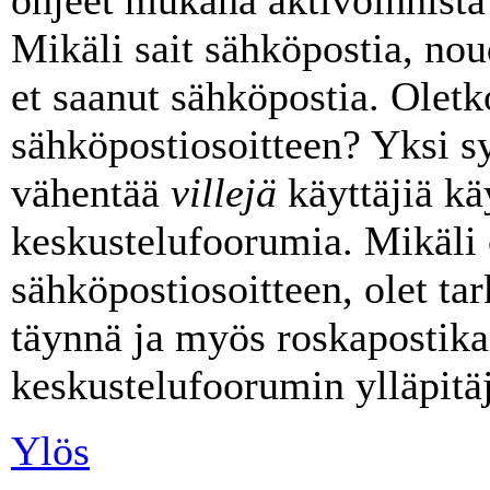
Mikäli sait sähköpostia, noud
et saanut sähköpostia. Oletk
sähköpostiosoitteen? Yksi s
vähentää
villejä
käyttäjiä k
keskustelufoorumia. Mikäli 
sähköpostiosoitteen, olet tark
täynnä ja myös roskapostika
keskustelufoorumin ylläpitäj
Ylös