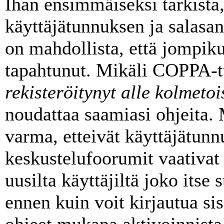
Ihan ensimmäiseksi tarkista,
käyttäjätunnuksen ja salasa
on mahdollista, että jompik
tapahtunut. Mikäli COPPA-t
rekisteröitynyt alle kolmeto
noudattaa saamiasi ohjeita. 
varma, etteivät käyttäjätunn
keskustelufoorumit vaativat
uusilta käyttäjiltä joko itse 
ennen kuin voit kirjautua sis
ohjeet mukana aktivoinnista 