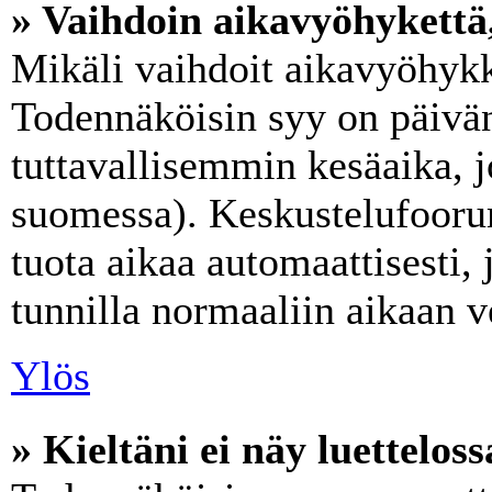
» Vaihdoin aikavyöhykettä, 
Mikäli vaihdoit aikavyöhykk
Todennäköisin syy on päivän
tuttavallisemmin kesäaika, j
suomessa). Keskustelufoorum
tuota aikaa automaattisesti, 
tunnilla normaaliin aikaan v
Ylös
» Kieltäni ei näy luetteloss