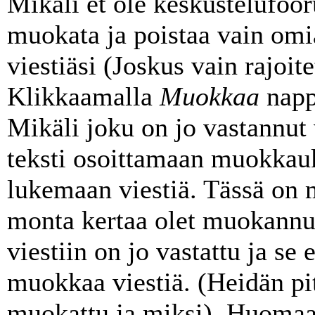
Mikäli et ole keskustelufooru
muokata ja poistaa vain omi
viestiäsi (Joskus vain rajoit
Klikkaamalla
Muokkaa
nappu
Mikäli joku on jo vastannut v
teksti osoittamaan muokkauk
lukemaan viestiä. Tässä on
monta kertaa olet muokannut
viestiin on jo vastattu ja se e
muokkaa viestiä. (Heidän pit
muokattu ja miksi). Huomaa,