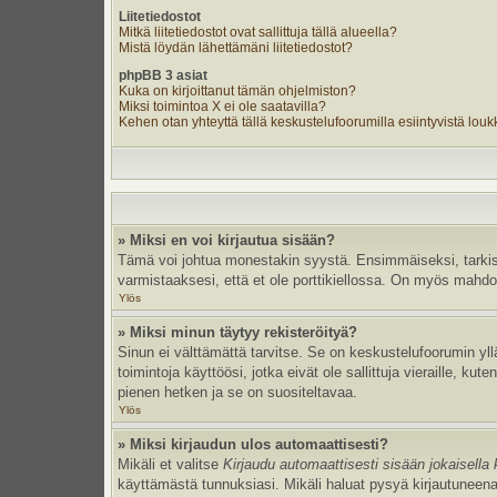
Liitetiedostot
Mitkä liitetiedostot ovat sallittuja tällä alueella?
Mistä löydän lähettämäni liitetiedostot?
phpBB 3 asiat
Kuka on kirjoittanut tämän ohjelmiston?
Miksi toimintoa X ei ole saatavilla?
Kehen otan yhteyttä tällä keskustelufoorumilla esiintyvistä loukka
» Miksi en voi kirjautua sisään?
Tämä voi johtua monestakin syystä. Ensimmäiseksi, tarkista,
varmistaaksesi, että et ole porttikiellossa. On myös mahdolli
Ylös
» Miksi minun täytyy rekisteröityä?
Sinun ei välttämättä tarvitse. Se on keskustelufoorumin yllä
toimintoja käyttöösi, jotka eivät ole sallittuja vieraille, k
pienen hetken ja se on suositeltavaa.
Ylös
» Miksi kirjaudun ulos automaattisesti?
Mikäli et valitse
Kirjaudu automaattisesti sisään jokaisella 
käyttämästä tunnuksiasi. Mikäli haluat pysyä kirjautuneena 