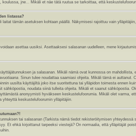
, koulussa, jne... Mikäli et näe tätä ruutua se tarkoittaa, että keskustelufoor
den listassa?
li laitat tämän asetuksen kohtaan
päällä
. Näkymisesi rajoittuu vain ylläpitäjiin,
e voidaan asettaa uusiksi. Asettaaksesi salasanan uudelleen, mene kirjautumi
n käyttäjätunnuksen ja salasanan. Mikäli nämä ovat kunnossa on mahdollista, 
tavuotiaana
. Sinun tulee noudattaa saamiasi ohjeita. Mikäli tämä ei auttanut. 
in uusilta käyttäjiltä joko itse suoritettuna tai ylläpidon toimesta ennen kuin v
ait sähköpostia, noudata siinä tulleita ohjeita. Mikäli et saanut sähköpostia. 
äyttämästä anonyymisti hyväkseen keskustelufoorumia. Mikäli olet varma, että 
 yhteyttä keskustelufoorumin ylläpitäjiin.
jautumaan?!
nnuksen tai salasanan (Tarkista nämä tiedot rekisteröitymisen yhteydessä saa
y. Et ehkä kirjoittanut tarpeeksi viestejä? On normaalia, että ylläpitäjät pois
uihin.