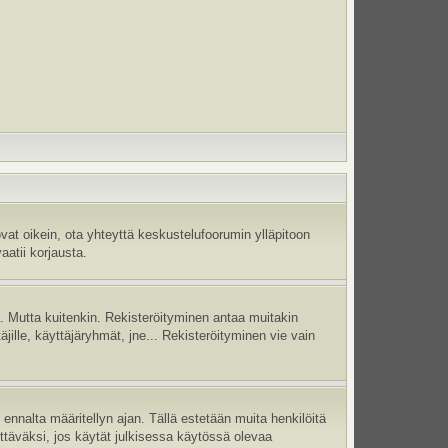
vat oikein, ota yhteyttä keskustelufoorumin ylläpitoon
aatii korjausta.
jä. Mutta kuitenkin. Rekisteröityminen antaa muitakin
täjille, käyttäjäryhmät, jne... Rekisteröityminen vie vain
ennalta määritellyn ajan. Tällä estetään muita henkilöitä
ettäväksi, jos käytät julkisessa käytössä olevaa