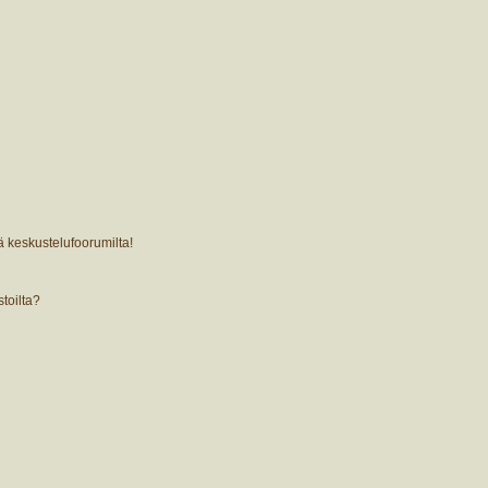
ä keskustelufoorumilta!
stoilta?