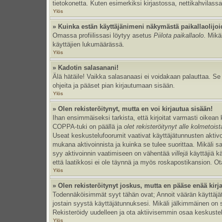
tietokonetta. Kuten esimerkiksi kirjastossa, nettikahvilassa
Ylös
» Kuinka estän käyttäjänimeni näkymästä paikallaolijoi
Omassa profiilissasi löytyy asetus
Piilota paikallaolo
. Mikä
käyttäjien lukumäärässä.
Ylös
» Kadotin salasanani!
Älä hätäile! Vaikka salasanaasi ei voidakaan palauttaa. S
ohjeita ja pääset pian kirjautumaan sisään.
Ylös
» Olen rekisteröitynyt, mutta en voi kirjautua sisään!
Ihan ensimmäiseksi tarkista, että kirjoitat varmasti oikea
COPPA-tuki on päällä ja
olet rekisteröitynyt alle kolmetois
Useat keskustelufoorumit vaativat käyttäjätunnusten aktivoinn
mukana aktivoinnista ja kuinka se tulee suorittaa. Mikäli s
syy aktivoinnin vaatimiseen on vähentää
villejä
käyttäjiä k
että laatikkosi ei ole täynnä ja myös roskapostikansion. Ota
Ylös
» Olen rekisteröitynyt joskus, mutta en pääse enää kir
Todennäköisimmät syyt tähän ovat; Annoit väärän käyttäjätu
jostain syystä käyttäjätunnuksesi. Mikäli jälkimmäinen on sy
Rekisteröidy uudelleen ja ota aktiivisemmin osaa keskustel
Ylös