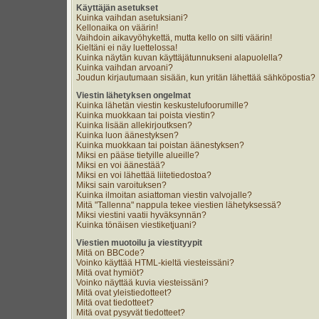
Käyttäjän asetukset
Kuinka vaihdan asetuksiani?
Kellonaika on väärin!
Vaihdoin aikavyöhykettä, mutta kello on silti väärin!
Kieltäni ei näy luettelossa!
Kuinka näytän kuvan käyttäjätunnukseni alapuolella?
Kuinka vaihdan arvoani?
Joudun kirjautumaan sisään, kun yritän lähettää sähköpostia?
Viestin lähetyksen ongelmat
Kuinka lähetän viestin keskustelufoorumille?
Kuinka muokkaan tai poista viestin?
Kuinka lisään allekirjoutksen?
Kuinka luon äänestyksen?
Kuinka muokkaan tai poistan äänestyksen?
Miksi en pääse tietyille alueille?
Miksi en voi äänestää?
Miksi en voi lähettää liitetiedostoa?
Miksi sain varoituksen?
Kuinka ilmoitan asiattoman viestin valvojalle?
Mitä "Tallenna" nappula tekee viestien lähetyksessä?
Miksi viestini vaatii hyväksynnän?
Kuinka tönäisen viestiketjuani?
Viestien muotoilu ja viestityypit
Mitä on BBCode?
Voinko käyttää HTML-kieltä viesteissäni?
Mitä ovat hymiöt?
Voinko näyttää kuvia viesteissäni?
Mitä ovat yleistiedotteet?
Mitä ovat tiedotteet?
Mitä ovat pysyvät tiedotteet?