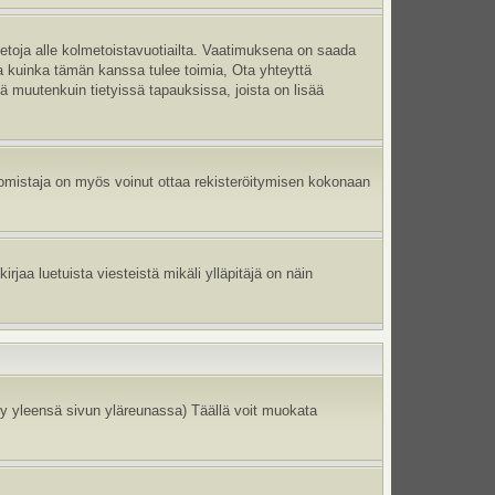
ietoja alle kolmetoistavuotiailta. Vaatimuksena on saada
ma kuinka tämän kanssa tulee toimia, Ota yhteyttä
tä muutenkuin tietyissä tapauksissa, joista on lisää
un omistaja on myös voinut ottaa rekisteröitymisen kokonaan
jaa luetuista viesteistä mikäli ylläpitäjä on näin
y yleensä sivun yläreunassa) Täällä voit muokata