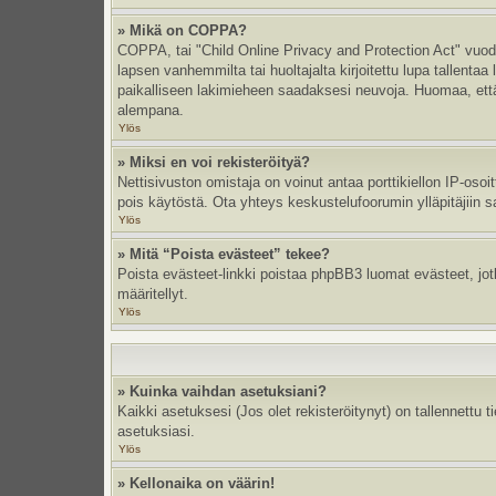
» Mikä on COPPA?
COPPA, tai "Child Online Privacy and Protection Act" vuodel
lapsen vanhemmilta tai huoltajalta kirjoitettu lupa tallent
paikalliseen lakimieheen saadaksesi neuvoja. Huomaa, että p
alempana.
Ylös
» Miksi en voi rekisteröityä?
Nettisivuston omistaja on voinut antaa porttikiellon IP-oso
pois käytöstä. Ota yhteys keskustelufoorumin ylläpitäjiin s
Ylös
» Mitä “Poista evästeet” tekee?
Poista evästeet-linkki poistaa phpBB3 luomat evästeet, jotka
määritellyt.
Ylös
» Kuinka vaihdan asetuksiani?
Kaikki asetuksesi (Jos olet rekisteröitynyt) on tallennettu 
asetuksiasi.
Ylös
» Kellonaika on väärin!