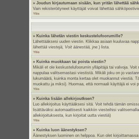
» Joudun kirjautumaan sisään, kun yritän lähettää säh
Vain rekisteröityneet käyttäjät voivat lähettää sähköpostivi
Ylös
» Kuinka lähetän viestin keskustelufoorumille?
Lähettääksesi uuden viestin. Klikkaa asiaan kuuluvaa nappul
lähettää viestejä, Voit äänestää, jne.
) lista.
Ylös
» Kuinka muokkaan tai poista viestin?
Mikäli et ole keskustelufoorumin ylläpitäjä tai valvoja. Vo
nappulaa valitsemastasi viestistä. Mikäli joku on jo vast
lukumäärä, kuinka monta kertaa olet muokannut viestiä. Tämä 
muokattu ja miksi). Huomaa, että normaali käyttäjä ei voi po
Ylös
» Kuinka lisään allekirjoutksen?
Luo allekirjoitus käyttääksesi sitä. Voit tehdä tämän omissa
lisättäväksi automaattisesti kaikkiin viesteihisi valitsemal
allekirjoituksesta, kun kirjoitat uutta viestiä)
Ylös
» Kuinka luon äänestyksen?
Äänestyksen luominen on helppoa. Kun olet kirjoittamassa 