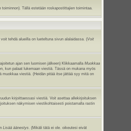
 toiminnon). Tällä estetään roskapostittajien toimintaa.
oit tehdä alueilla on lueteltuna sivun alalaidassa. (
Voit
 rajoitetun ajan sen luomisen jälkeen) Klikkaamalla
Muokkaa
uneen, kun palaat lukemaan viestiä. Tässä on mukana myös
jä muokkaa viestiä. (Heidän pitää itse jättää syy mitä on
uudun kirjoittaessasi viestiä. Voit asettaa allekirjoituksen
irjoituksen näkymisen viestikohtaisesti poistamalla rastin
an
Lisää äänestys
. (Mikäli tätä ei ole. oikeutesi eivät