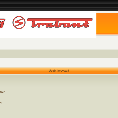
Usein kysyttyä
ssa?
?!