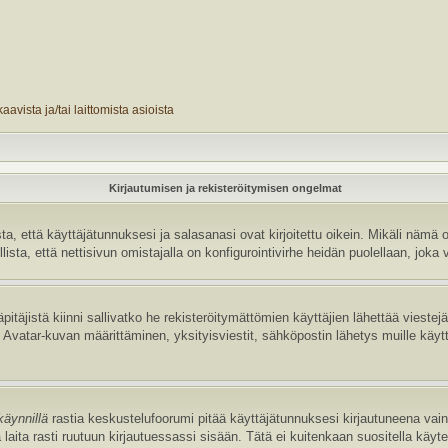
avista ja/tai laittomista asioista
Kirjautumisen ja rekisteröitymisen ongelmat
 että käyttäjätunnuksesi ja salasanasi ovat kirjoitettu oikein. Mikäli nämä o
sta, että nettisivun omistajalla on konfigurointivirhe heidän puolellaan, joka v
pitäjistä kiinni sallivatko he rekisteröitymättömien käyttäjien lähettää vieste
uten Avatar-kuvan määrittäminen, yksityisviestit, sähköpostin lähetys muille käyt
käynnillä
rastia keskustelufoorumi pitää käyttäjätunnuksesi kirjautuneena vain 
laita rasti ruutuun kirjautuessassi sisään. Tätä ei kuitenkaan suositella käyt