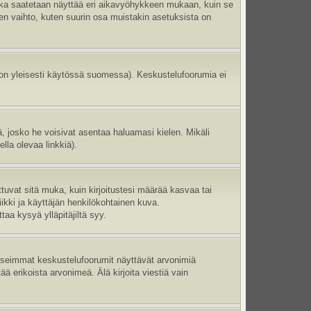
aika saatetaan näyttää eri aikavyöhykkeen mukaan, kuin se
en vaihto, kuten suurin osa muistakin asetuksista on
 on yleisesti käytössä suomessa). Keskustelufoorumia ei
ltä, josko he voisivat asentaa haluamasi kielen. Mikäli
lla olevaa linkkiä).
ttuvat sitä muka, kuin kirjoitustesi määrää kasvaa tai
ikki ja käyttäjän henkilökohtainen kuva.
aa kysyä ylläpitäjiltä syy.
 Useimmat keskustelufoorumit näyttävät arvonimiä
tää erikoista arvonimeä. Älä kirjoita viestiä vain