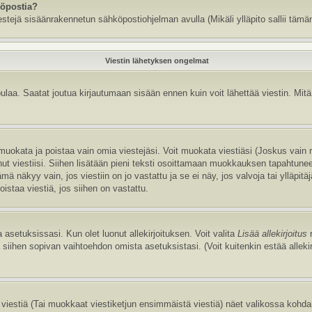
köpostia?
estejä sisäänrakennetun sähköpostiohjelman avulla (Mikäli ylläpito sallii tämän
Viestin lähetyksen ongelmat
aa. Saatat joutua kirjautumaan sisään ennen kuin voit lähettää viestin. Mitä v
it muokata ja poistaa vain omia viestejäsi. Voit muokata viestiäsi (Joskus vain
annut viestiisi. Siihen lisätään pieni teksti osoittamaan muokkauksen tapaht
näkyy vain, jos viestiin on jo vastattu ja se ei näy, jos valvoja tai ylläpitä
istaa viestiä, jos siihen on vastattu.
 asetuksissasi. Kun olet luonut allekirjoituksen. Voit valita
Lisää allekirjoitus
r
la siihen sopivan vaihtoehdon omista asetuksistasi. (Voit kuitenkin estää allek
viestiä (Tai muokkaat viestiketjun ensimmäistä viestiä) näet valikossa kohd