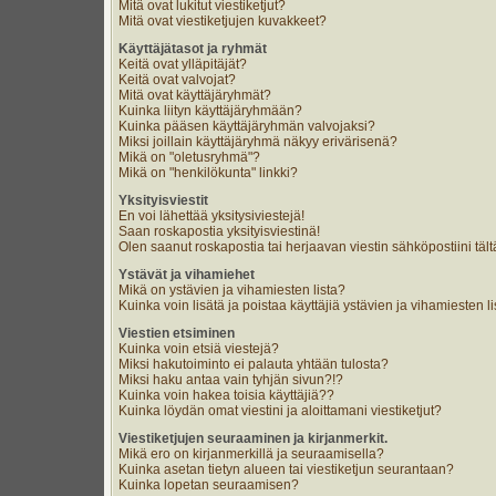
Mitä ovat lukitut viestiketjut?
Mitä ovat viestiketjujen kuvakkeet?
Käyttäjätasot ja ryhmät
Keitä ovat ylläpitäjät?
Keitä ovat valvojat?
Mitä ovat käyttäjäryhmät?
Kuinka liityn käyttäjäryhmään?
Kuinka pääsen käyttäjäryhmän valvojaksi?
Miksi joillain käyttäjäryhmä näkyy erivärisenä?
Mikä on "oletusryhmä"?
Mikä on "henkilökunta" linkki?
Yksityisviestit
En voi lähettää yksitysiviestejä!
Saan roskapostia yksityisviestinä!
Olen saanut roskapostia tai herjaavan viestin sähköpostiini tält
Ystävät ja vihamiehet
Mikä on ystävien ja vihamiesten lista?
Kuinka voin lisätä ja poistaa käyttäjiä ystävien ja vihamiesten li
Viestien etsiminen
Kuinka voin etsiä viestejä?
Miksi hakutoiminto ei palauta yhtään tulosta?
Miksi haku antaa vain tyhjän sivun?!?
Kuinka voin hakea toisia käyttäjiä??
Kuinka löydän omat viestini ja aloittamani viestiketjut?
Viestiketjujen seuraaminen ja kirjanmerkit.
Mikä ero on kirjanmerkillä ja seuraamisella?
Kuinka asetan tietyn alueen tai viestiketjun seurantaan?
Kuinka lopetan seuraamisen?