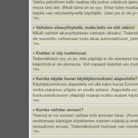
Vaikka palvelimen kello saattaa olla joskus väärässä ajas
missä sinä olet. Mikäli tämä on se syy. Sinun tulee muutt
tarjolla vain rekisteröityneille käyttäjille. Joten jos et ole jo
Ylös
» Vaihdoin aikavyöhykettä, mutta kello on silti väärin!
Mikäli vaihdoit aikavyöhykkeen varmasti oikeaksi. Todennä
ole suuniteltu vaihtamaan tuota aikaa automaattisesti, joten
Ylös
» Kieltäni ei näy luettelossa!
Todennäköisin syy on se, että yläpitäjä ei ole asentanut kiel
käännöstä ei ole olemassa. Voit vapaasti kääntää sen myös 
Ylös
» Kuinka näytän kuvan käyttäjätunnukseni alapuolella?
Käyttäjätunnuksesi alapuolella voi olla kaksi kuvaa Ensimmä
minkä statuksen ylläpito on sinulle antanut. Alapuolella v
Keskustelufoorumin ylläpitäjä määrää ovatko avatarit käytös
Ylös
» Kuinka vaihdan arvoani?
Yleensä et voi suoraan vaihtaa mitä arvonasi lukee. (Arvo
osoittamaan käyttäjän kirjoittamien viestien määrää ja erotta
nostaaksesi arvoasi. Todennäköisesti huomaat vain viesti
Ylös