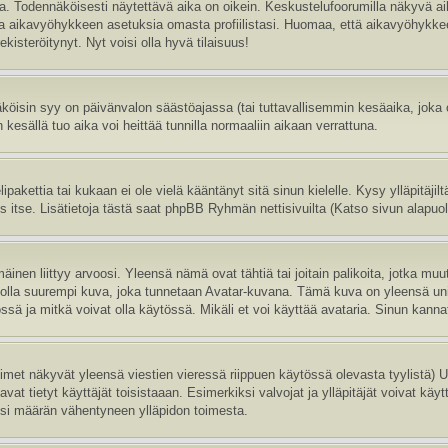
sa. Todennäköisesti näytettävä aika on oikein. Keskustelufoorumilla näkyvä 
aa aikavyöhykkeen asetuksia omasta profiilistasi. Huomaa, että aikavyöhykke
 rekisteröitynyt. Nyt voisi olla hyvä tilaisuus!
köisin syy on päivänvalon säästöajassa (tai tuttavallisemmin kesäaika, joka
 kesällä tuo aika voi heittää tunnilla normaaliin aikaan verrattuna.
ipakettia tai kukaan ei ole vielä kääntänyt sitä sinun kielelle. Kysy ylläpitäji
itse. Lisätietoja tästä saat phpBB Ryhmän nettisivuilta (Katso sivun alapuole
inen liittyy arvoosi. Yleensä nämä ovat tähtiä tai joitain palikoita, jotka muu
oi olla suurempi kuva, joka tunnetaan Avatar-kuvana. Tämä kuva on yleensä uni
sä ja mitkä voivat olla käytössä. Mikäli et voi käyttää avataria. Sinun kannatt
nimet näkyvät yleensä viestien vieressä riippuen käytössä olevasta tyylistä)
vat tietyt käyttäjät toisistaaan. Esimerkiksi valvojat ja ylläpitäjät voivat käyt
esi määrän vähentyneen ylläpidon toimesta.