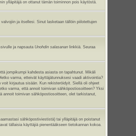
umin ylläpitäjä on ottanut tämän toiminnon pois käytöstä.
 valvojiin ja itsellesi. Sinut lasketaan tällöin piilotettujen
ssivulle ja napsauta
Unohdin salasanan
linkkiä. Seuraa
että jompikumpi kahdesta asiasta on tapahtunut. Mikäli
Oletko varma, etteivät käyttäjätunnuksesi vaadi aktivointia?
oit kirjautua sisään. Kun rekisteröidyit. Siellä oli ohjeet
Oletko varma, että annoit toimivan sähköpostiosoitteen? Yksi
annoit toimivan sähköpostiosoitteen, olet tarkistanut,
mastasi sähköpostiviestistä) tai ylläpitäjä on poistanut
tavat tällaisia käyttäjiä pienentääkseen tietokannan kokoa.