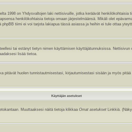
ta 1998 on Yhdysvaltojen laki nettisivuille, jotka keräävät henkilökohtaisia t
aa lapsensa henkilökohtaisia tietoja omaan järjestelmäänsä. Mikäli olet epävar
hpBB tiimi ei voi tarjota lakiapua tässä asiassa ja heihin ei tule ottaa yteyt
itteellesi tai estänyt tietyn nimen käyttämisen käyttäjätunnuksissa. Nettisiv
aadaksesi lisää tietoa.
 pitävät huolen tunnistautmisestasi, kirjautumisestasi sisään ja myös pitää kir
Käyttäjän asetukset
tietokantaan. Muuttaaksesi näitä tietoja klikkaa
Omat asetukset
Linkkiä. (Näky