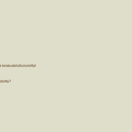
ä keskustelufoorumilta!
stoilta?