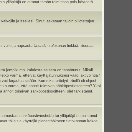
umin ylläpitäjä on ottanut tämän toiminnon pois käytöstä.
 valvojiin ja itsellesi. Sinut lasketaan tällöin piilotettujen
ssivulle ja napsauta
Unohdin salasanan
linkkiä. Seuraa
että jompikumpi kahdesta asiasta on tapahtunut. Mikäli
Oletko varma, etteivät käyttäjätunnuksesi vaadi aktivointia?
oit kirjautua sisään. Kun rekisteröidyit. Siellä oli ohjeet
Oletko varma, että annoit toimivan sähköpostiosoitteen? Yksi
annoit toimivan sähköpostiosoitteen, olet tarkistanut,
mastasi sähköpostiviestistä) tai ylläpitäjä on poistanut
tavat tällaisia käyttäjiä pienentääkseen tietokannan kokoa.