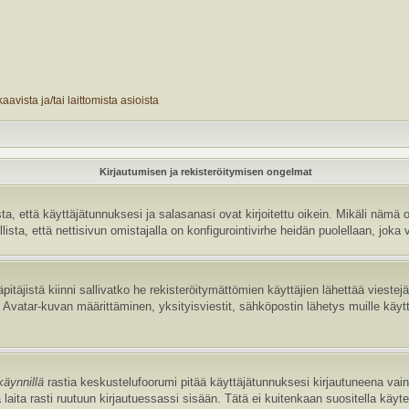
avista ja/tai laittomista asioista
Kirjautumisen ja rekisteröitymisen ongelmat
 että käyttäjätunnuksesi ja salasanasi ovat kirjoitettu oikein. Mikäli nämä o
sta, että nettisivun omistajalla on konfigurointivirhe heidän puolellaan, joka v
pitäjistä kiinni sallivatko he rekisteröitymättömien käyttäjien lähettää vieste
uten Avatar-kuvan määrittäminen, yksityisviestit, sähköpostin lähetys muille käyt
käynnillä
rastia keskustelufoorumi pitää käyttäjätunnuksesi kirjautuneena vain 
laita rasti ruutuun kirjautuessassi sisään. Tätä ei kuitenkaan suositella käyt