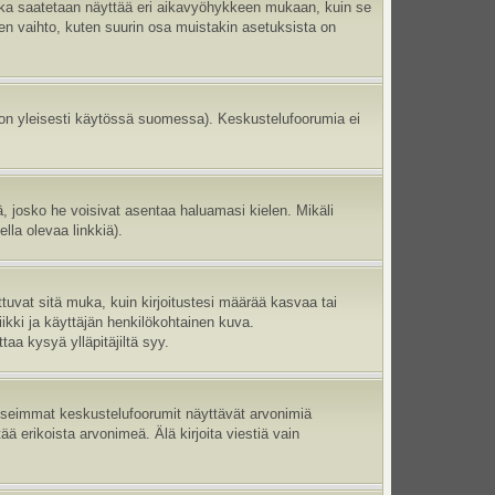
aika saatetaan näyttää eri aikavyöhykkeen mukaan, kuin se
en vaihto, kuten suurin osa muistakin asetuksista on
 on yleisesti käytössä suomessa). Keskustelufoorumia ei
ltä, josko he voisivat asentaa haluamasi kielen. Mikäli
lla olevaa linkkiä).
ttuvat sitä muka, kuin kirjoitustesi määrää kasvaa tai
ikki ja käyttäjän henkilökohtainen kuva.
aa kysyä ylläpitäjiltä syy.
 Useimmat keskustelufoorumit näyttävät arvonimiä
tää erikoista arvonimeä. Älä kirjoita viestiä vain