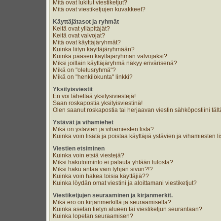
Mitä ovat lukitut viestiketjut?
Mitä ovat viestiketjujen kuvakkeet?
Käyttäjätasot ja ryhmät
Keitä ovat ylläpitäjät?
Keitä ovat valvojat?
Mitä ovat käyttäjäryhmät?
Kuinka liityn käyttäjäryhmään?
Kuinka pääsen käyttäjäryhmän valvojaksi?
Miksi joillain käyttäjäryhmä näkyy erivärisenä?
Mikä on "oletusryhmä"?
Mikä on "henkilökunta" linkki?
Yksityisviestit
En voi lähettää yksitysiviestejä!
Saan roskapostia yksityisviestinä!
Olen saanut roskapostia tai herjaavan viestin sähköpostiini tält
Ystävät ja vihamiehet
Mikä on ystävien ja vihamiesten lista?
Kuinka voin lisätä ja poistaa käyttäjiä ystävien ja vihamiesten li
Viestien etsiminen
Kuinka voin etsiä viestejä?
Miksi hakutoiminto ei palauta yhtään tulosta?
Miksi haku antaa vain tyhjän sivun?!?
Kuinka voin hakea toisia käyttäjiä??
Kuinka löydän omat viestini ja aloittamani viestiketjut?
Viestiketjujen seuraaminen ja kirjanmerkit.
Mikä ero on kirjanmerkillä ja seuraamisella?
Kuinka asetan tietyn alueen tai viestiketjun seurantaan?
Kuinka lopetan seuraamisen?