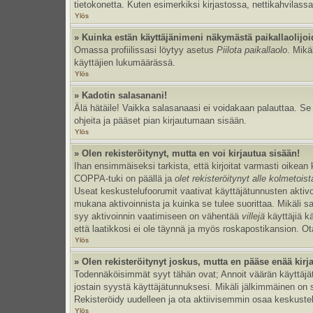
tietokonetta. Kuten esimerkiksi kirjastossa, nettikahvilassa
Ylös
» Kuinka estän käyttäjänimeni näkymästä paikallaolijoi
Omassa profiilissasi löytyy asetus
Piilota paikallaolo
. Mikä
käyttäjien lukumäärässä.
Ylös
» Kadotin salasanani!
Älä hätäile! Vaikka salasanaasi ei voidakaan palauttaa. S
ohjeita ja pääset pian kirjautumaan sisään.
Ylös
» Olen rekisteröitynyt, mutta en voi kirjautua sisään!
Ihan ensimmäiseksi tarkista, että kirjoitat varmasti oikea
COPPA-tuki on päällä ja
olet rekisteröitynyt alle kolmetois
Useat keskustelufoorumit vaativat käyttäjätunnusten aktivoinn
mukana aktivoinnista ja kuinka se tulee suorittaa. Mikäli s
syy aktivoinnin vaatimiseen on vähentää
villejä
käyttäjiä k
että laatikkosi ei ole täynnä ja myös roskapostikansion. Ota
Ylös
» Olen rekisteröitynyt joskus, mutta en pääse enää kir
Todennäköisimmät syyt tähän ovat; Annoit väärän käyttäjätu
jostain syystä käyttäjätunnuksesi. Mikäli jälkimmäinen on sy
Rekisteröidy uudelleen ja ota aktiivisemmin osaa keskustel
Ylös