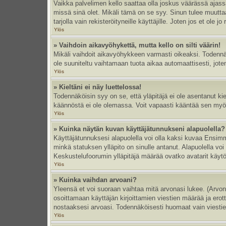
Vaikka palvelimen kello saattaa olla joskus väärässä ajas
missä sinä olet. Mikäli tämä on se syy. Sinun tulee muutt
tarjolla vain rekisteröityneille käyttäjille. Joten jos et ole jo
Ylös
» Vaihdoin aikavyöhykettä, mutta kello on silti väärin!
Mikäli vaihdoit aikavyöhykkeen varmasti oikeaksi. Todennä
ole suuniteltu vaihtamaan tuota aikaa automaattisesti, joten
Ylös
» Kieltäni ei näy luettelossa!
Todennäköisin syy on se, että yläpitäjä ei ole asentanut kiel
käännöstä ei ole olemassa. Voit vapaasti kääntää sen myös 
Ylös
» Kuinka näytän kuvan käyttäjätunnukseni alapuolella?
Käyttäjätunnuksesi alapuolella voi olla kaksi kuvaa Ensimmä
minkä statuksen ylläpito on sinulle antanut. Alapuolella v
Keskustelufoorumin ylläpitäjä määrää ovatko avatarit käytös
Ylös
» Kuinka vaihdan arvoani?
Yleensä et voi suoraan vaihtaa mitä arvonasi lukee. (Arvo
osoittamaan käyttäjän kirjoittamien viestien määrää ja erotta
nostaaksesi arvoasi. Todennäköisesti huomaat vain viesti
Ylös