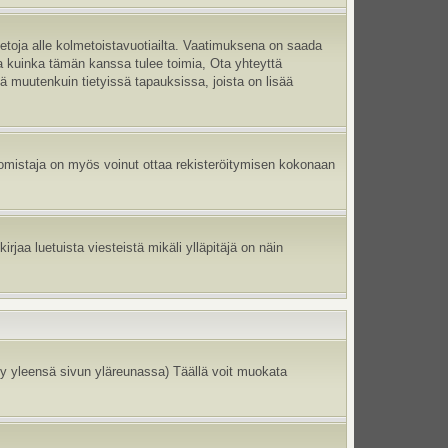
ietoja alle kolmetoistavuotiailta. Vaatimuksena on saada
ma kuinka tämän kanssa tulee toimia, Ota yhteyttä
tä muutenkuin tietyissä tapauksissa, joista on lisää
un omistaja on myös voinut ottaa rekisteröitymisen kokonaan
jaa luetuista viesteistä mikäli ylläpitäjä on näin
y yleensä sivun yläreunassa) Täällä voit muokata