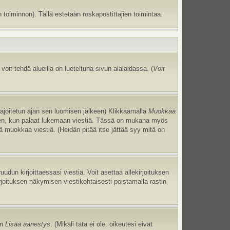
 toiminnon). Tällä estetään roskapostittajien toimintaa.
oit tehdä alueilla on lueteltuna sivun alalaidassa. (
Voit
 rajoitetun ajan sen luomisen jälkeen) Klikkaamalla
Muokkaa
uneen, kun palaat lukemaan viestiä. Tässä on mukana myös
jä muokkaa viestiä. (Heidän pitää itse jättää syy mitä on
uudun kirjoittaessasi viestiä. Voit asettaa allekirjoituksen
irjoituksen näkymisen viestikohtaisesti poistamalla rastin
an
Lisää äänestys
. (Mikäli tätä ei ole. oikeutesi eivät