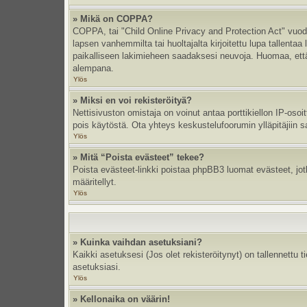
» Mikä on COPPA?
COPPA, tai "Child Online Privacy and Protection Act" vuodel
lapsen vanhemmilta tai huoltajalta kirjoitettu lupa tallent
paikalliseen lakimieheen saadaksesi neuvoja. Huomaa, että p
alempana.
Ylös
» Miksi en voi rekisteröityä?
Nettisivuston omistaja on voinut antaa porttikiellon IP-oso
pois käytöstä. Ota yhteys keskustelufoorumin ylläpitäjiin s
Ylös
» Mitä “Poista evästeet” tekee?
Poista evästeet-linkki poistaa phpBB3 luomat evästeet, jotka
määritellyt.
Ylös
» Kuinka vaihdan asetuksiani?
Kaikki asetuksesi (Jos olet rekisteröitynyt) on tallennettu 
asetuksiasi.
Ylös
» Kellonaika on väärin!