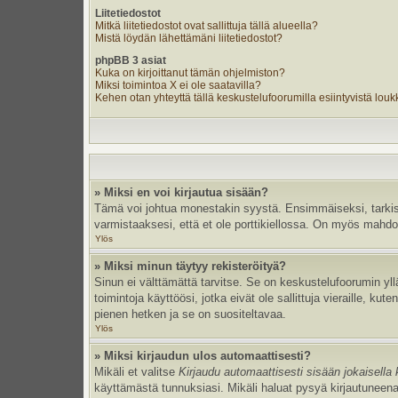
Liitetiedostot
Mitkä liitetiedostot ovat sallittuja tällä alueella?
Mistä löydän lähettämäni liitetiedostot?
phpBB 3 asiat
Kuka on kirjoittanut tämän ohjelmiston?
Miksi toimintoa X ei ole saatavilla?
Kehen otan yhteyttä tällä keskustelufoorumilla esiintyvistä loukka
» Miksi en voi kirjautua sisään?
Tämä voi johtua monestakin syystä. Ensimmäiseksi, tarkista,
varmistaaksesi, että et ole porttikiellossa. On myös mahdolli
Ylös
» Miksi minun täytyy rekisteröityä?
Sinun ei välttämättä tarvitse. Se on keskustelufoorumin yllä
toimintoja käyttöösi, jotka eivät ole sallittuja vieraille, k
pienen hetken ja se on suositeltavaa.
Ylös
» Miksi kirjaudun ulos automaattisesti?
Mikäli et valitse
Kirjaudu automaattisesti sisään jokaisella 
käyttämästä tunnuksiasi. Mikäli haluat pysyä kirjautuneena 