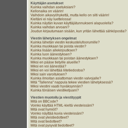
Käyttäjän asetukset
Kuinka vaihdan asetuksiani?
Kellonaika on väärin!
Vaihdoin aikavyöhykettä, mutta kello on silti väärin!
Kieltäni ei näy luettelossa!
Kuinka näytän kuvan käyttäjätunnukseni alapuolella?
Kuinka vaihdan arvoani?
Joudun kirjautumaan sisään, kun yritän lähettää sähköpostia?
Viestin lähetyksen ongelmat
Kuinka lähetän viestin keskustelufoorumille?
Kuinka muokkaan tai poista viestin?
Kuinka lisään allekirjoutksen?
Kuinka luon äänestyksen?
Kuinka muokkaan tai poistan äänestyksen?
Miksi en pääse tietyille alueille?
Miksi en voi äänestää?
Miksi en voi lähettää liitetiedostoa?
Miksi sain varoituksen?
Kuinka ilmoitan asiattoman viestin valvojalle?
Mitä "Tallenna" nappula tekee viestien lähetyksessä?
Miksi viestini vaatii hyväksynnän?
Kuinka tönäisen viestiketjuani?
Viestien muotoilu ja viestityypit
Mitä on BBCode?
Voinko käyttää HTML-kieltä viesteissäni?
Mitä ovat hymiöt?
Voinko näyttää kuvia viesteissäni?
Mitä ovat yleistiedotteet?
Mitä ovat tiedotteet?
Mitä ovat pysyvät tiedotteet?