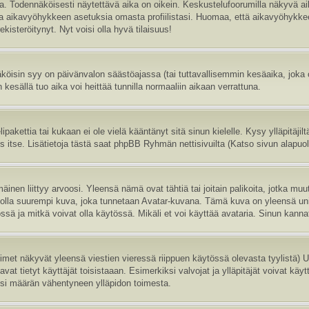
sa. Todennäköisesti näytettävä aika on oikein. Keskustelufoorumilla näkyvä 
aa aikavyöhykkeen asetuksia omasta profiilistasi. Huomaa, että aikavyöhykke
 rekisteröitynyt. Nyt voisi olla hyvä tilaisuus!
köisin syy on päivänvalon säästöajassa (tai tuttavallisemmin kesäaika, joka
 kesällä tuo aika voi heittää tunnilla normaaliin aikaan verrattuna.
ipakettia tai kukaan ei ole vielä kääntänyt sitä sinun kielelle. Kysy ylläpitäji
itse. Lisätietoja tästä saat phpBB Ryhmän nettisivuilta (Katso sivun alapuole
inen liittyy arvoosi. Yleensä nämä ovat tähtiä tai joitain palikoita, jotka muu
oi olla suurempi kuva, joka tunnetaan Avatar-kuvana. Tämä kuva on yleensä uni
sä ja mitkä voivat olla käytössä. Mikäli et voi käyttää avataria. Sinun kannatt
nimet näkyvät yleensä viestien vieressä riippuen käytössä olevasta tyylistä)
vat tietyt käyttäjät toisistaaan. Esimerkiksi valvojat ja ylläpitäjät voivat käyt
esi määrän vähentyneen ylläpidon toimesta.