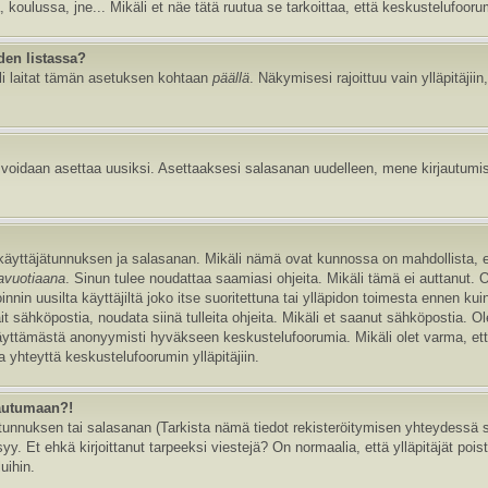
, koulussa, jne... Mikäli et näe tätä ruutua se tarkoittaa, että keskustelufoor
den listassa?
li laitat tämän asetuksen kohtaan
päällä
. Näkymisesi rajoittuu vain ylläpitäjiin,
e voidaan asettaa uusiksi. Asettaaksesi salasanan uudelleen, mene kirjautumi
n käyttäjätunnuksen ja salasanan. Mikäli nämä ovat kunnossa on mahdollista, 
tavuotiaana
. Sinun tulee noudattaa saamiasi ohjeita. Mikäli tämä ei auttanut. 
in uusilta käyttäjiltä joko itse suoritettuna tai ylläpidon toimesta ennen kuin v
ait sähköpostia, noudata siinä tulleita ohjeita. Mikäli et saanut sähköpostia. 
äyttämästä anonyymisti hyväkseen keskustelufoorumia. Mikäli olet varma, että 
 yhteyttä keskustelufoorumin ylläpitäjiin.
jautumaan?!
nnuksen tai salasanan (Tarkista nämä tiedot rekisteröitymisen yhteydessä saa
y. Et ehkä kirjoittanut tarpeeksi viestejä? On normaalia, että ylläpitäjät pois
uihin.