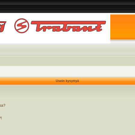
Usein kysyttyä
ssa?
?!