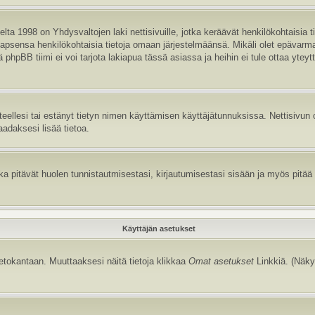
ta 1998 on Yhdysvaltojen laki nettisivuille, jotka keräävät henkilökohtaisia t
aa lapsensa henkilökohtaisia tietoja omaan järjestelmäänsä. Mikäli olet epävar
hpBB tiimi ei voi tarjota lakiapua tässä asiassa ja heihin ei tule ottaa yteyt
itteellesi tai estänyt tietyn nimen käyttämisen käyttäjätunnuksissa. Nettisiv
aadaksesi lisää tietoa.
 pitävät huolen tunnistautmisestasi, kirjautumisestasi sisään ja myös pitää kir
Käyttäjän asetukset
tietokantaan. Muuttaaksesi näitä tietoja klikkaa
Omat asetukset
Linkkiä. (Näky