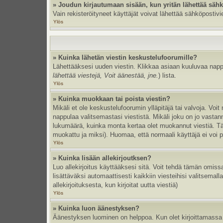
» Joudun kirjautumaan sisään, kun yritän lähettää säh
Vain rekisteröityneet käyttäjät voivat lähettää sähköpostivi
Ylös
» Kuinka lähetän viestin keskustelufoorumille?
Lähettääksesi uuden viestin. Klikkaa asiaan kuuluvaa nappul
lähettää viestejä, Voit äänestää, jne.
) lista.
Ylös
» Kuinka muokkaan tai poista viestin?
Mikäli et ole keskustelufoorumin ylläpitäjä tai valvoja. Vo
nappulaa valitsemastasi viestistä. Mikäli joku on jo vast
lukumäärä, kuinka monta kertaa olet muokannut viestiä. Tämä 
muokattu ja miksi). Huomaa, että normaali käyttäjä ei voi po
Ylös
» Kuinka lisään allekirjoutksen?
Luo allekirjoitus käyttääksesi sitä. Voit tehdä tämän omissa
lisättäväksi automaattisesti kaikkiin viesteihisi valitsemal
allekirjoituksesta, kun kirjoitat uutta viestiä)
Ylös
» Kuinka luon äänestyksen?
Äänestyksen luominen on helppoa. Kun olet kirjoittamassa 