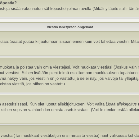
köpostia?
estejä sisäänrakennetun sähköpostiohjelman avulla (Mikäli ylläpito sallii tämän
Viestin lähetyksen ongelmat
aa. Saatat joutua kirjautumaan sisään ennen kuin voit lähettää viestin. Mitä v
it muokata ja poistaa vain omia viestejäsi. Voit muokata viestiäsi (Joskus vain
annut viestiisi. Siihen lisätään pieni teksti osoittamaan muokkauksen tapaht
näkyy vain, jos viestiin on jo vastattu ja se ei näy, jos valvoja tai ylläpitä
istaa viestiä, jos siihen on vastattu.
 asetuksissasi. Kun olet luonut allekirjoituksen. Voit valita
Lisää allekirjoitus
r
la siihen sopivan vaihtoehdon omista asetuksistasi. (Voit kuitenkin estää allek
viestiä (Tai muokkaat viestiketjun ensimmäistä viestiä) näet valikossa kohd