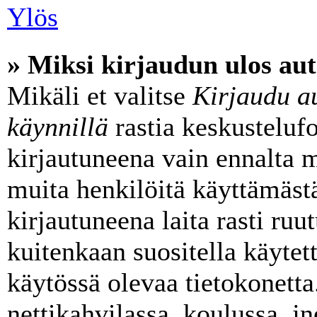
Ylös
» Miksi kirjaudun ulos aut
Mikäli et valitse
Kirjaudu au
käynnillä
rastia keskusteluf
kirjautuneena vain ennalta m
muita henkilöitä käyttämäst
kirjautuneena laita rasti ruu
kuitenkaan suositella käytett
käytössä olevaa tietokonetta
nettikahvilassa, koulussa, jn