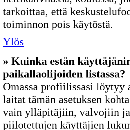
tarkoittaa, että keskusteluf
toiminnon pois käytöstä.
Ylös
» Kuinka estän käyttäjän
paikallaolijoiden listassa?
Omassa profiilissasi löytyy
laitat tämän asetuksen koht
vain ylläpitäjiin, valvojiin ja
piilotettujen käyttäjien luk