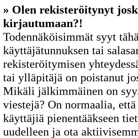
» Olen rekisteröitynyt jos
kirjautumaan?!
Todennäköisimmät syyt tähä
käyttäjätunnuksen tai salasa
rekisteröitymisen yhteydessä
tai ylläpitäjä on poistanut j
Mikäli jälkimmäinen on syy. 
viestejä? On normaalia, että y
käyttäjiä pienentääkseen ti
uudelleen ja ota aktiivisemm