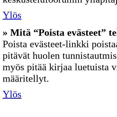
Ylös
» Mitä “Poista evästeet” t
Poista evästeet-linkki poist
pitävät huolen tunnistautmise
myös pitää kirjaa luetuista v
määritellyt.
Ylös