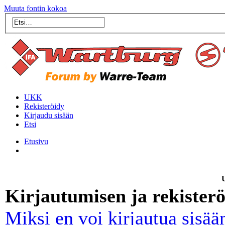
Muuta fontin kokoa
UKK
Rekisteröidy
Kirjaudu sisään
Etsi
Etusivu
U
Kirjautumisen ja rekister
Miksi en voi kirjautua sisää