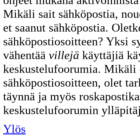
Mikäli sait sähköpostia, noud
et saanut sähköpostia. Oletk
sähköpostiosoitteen? Yksi s
vähentää
villejä
käyttäjiä k
keskustelufoorumia. Mikäli 
sähköpostiosoitteen, olet tark
täynnä ja myös roskapostika
keskustelufoorumin ylläpitäj
Ylös