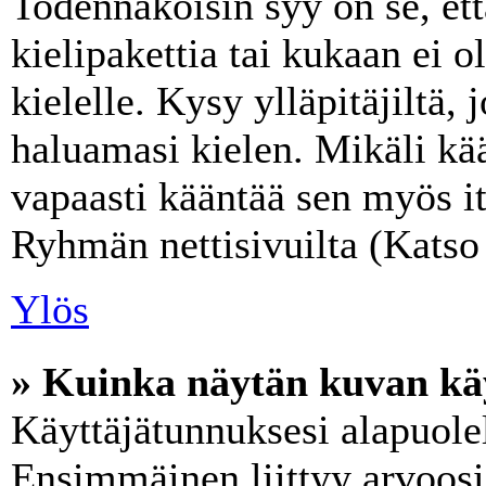
Todennäköisin syy on se, ett
kielipakettia tai kukaan ei o
kielelle. Kysy ylläpitäjiltä,
haluamasi kielen. Mikäli kää
vapaasti kääntää sen myös it
Ryhmän nettisivuilta (Katso 
Ylös
» Kuinka näytän kuvan käy
Käyttäjätunnuksesi alapuolel
Ensimmäinen liittyy arvoosi