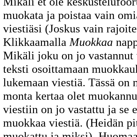
Mikäli et ole keskustelufooru
muokata ja poistaa vain omi
viestiäsi (Joskus vain rajoit
Klikkaamalla
Muokkaa
nappu
Mikäli joku on jo vastannut v
teksti osoittamaan muokkauk
lukemaan viestiä. Tässä on
monta kertaa olet muokannut
viestiin on jo vastattu ja se e
muokkaa viestiä. (Heidän pit
muokattu ja miksi). Huomaa,