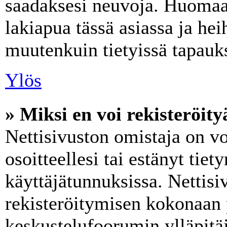
saadaksesi neuvoja. Huomaa,
lakiapua tässä asiassa ja heih
muutenkuin tietyissä tapauks
Ylös
» Miksi en voi rekisteröity
Nettisivuston omistaja on vo
osoitteellesi tai estänyt tie
käyttäjätunnuksissa. Nettis
rekisteröitymisen kokonaan 
keskustelufoorumin ylläpitäji