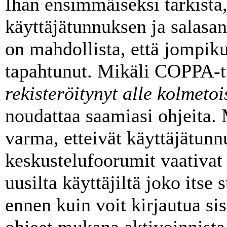
Ihan ensimmäiseksi tarkista,
käyttäjätunnuksen ja salasa
on mahdollista, että jompik
tapahtunut. Mikäli COPPA-t
rekisteröitynyt alle kolmeto
noudattaa saamiasi ohjeita. 
varma, etteivät käyttäjätunn
keskustelufoorumit vaativat
uusilta käyttäjiltä joko itse 
ennen kuin voit kirjautua sis
ohjeet mukana aktivoinnista 