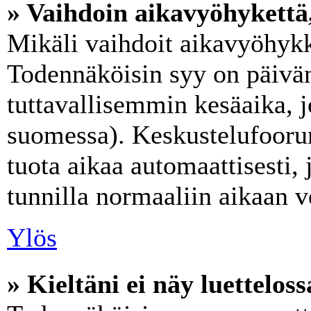
» Vaihdoin aikavyöhykettä, 
Mikäli vaihdoit aikavyöhykk
Todennäköisin syy on päivän
tuttavallisemmin kesäaika, j
suomessa). Keskustelufoorum
tuota aikaa automaattisesti, 
tunnilla normaaliin aikaan v
Ylös
» Kieltäni ei näy luetteloss