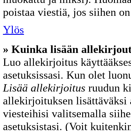
poistaa viestiä, jos siihen on
Ylös
» Kuinka lisään allekirjou
Luo allekirjoitus käyttääkse
asetuksissasi. Kun olet luonu
Lisää allekirjoitus
ruudun kir
allekirjoituksen lisättäväksi
viesteihisi valitsemalla sii
asetuksistasi. (Voit kuitenk