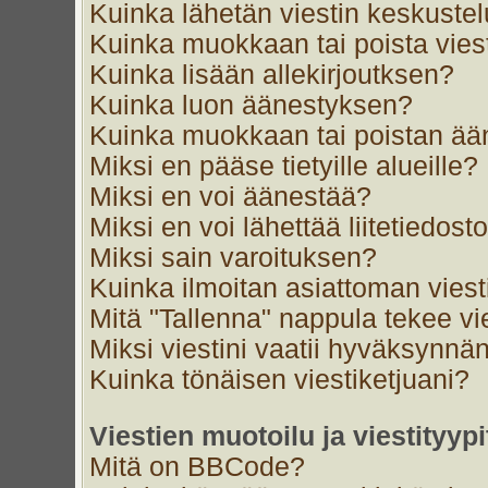
Kuinka lähetän viestin keskustel
Kuinka muokkaan tai poista vies
Kuinka lisään allekirjoutksen?
Kuinka luon äänestyksen?
Kuinka muokkaan tai poistan ä
Miksi en pääse tietyille alueille?
Miksi en voi äänestää?
Miksi en voi lähettää liitetiedost
Miksi sain varoituksen?
Kuinka ilmoitan asiattoman viest
Mitä "Tallenna" nappula tekee v
Miksi viestini vaatii hyväksynnä
Kuinka tönäisen viestiketjuani?
Viestien muotoilu ja viestityypi
Mitä on BBCode?