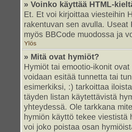
» Voinko käyttää HTML-kielt
Et. Et voi kirjoittaa viesteihin
rakentuvan sen avulla. Useat 
myös BBCode muodossa ja voit 
Ylös
» Mitä ovat hymiöt?
Hymiöt tai emootio-ikonit ovat 
voidaan esitää tunnetta tai tun
esimerkiksi, :) tarkoittaa iloista
täyden listan käytettävistä hym
yhteydessä. Ole tarkkana miten
hymiön käyttö tekee viestistä 
voi joko poistaa osan hymiöistä