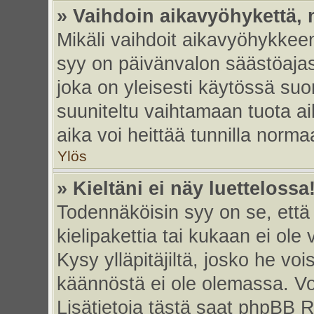
» Vaihdoin aikavyöhykettä, m
Mikäli vaihdoit aikavyöhykkee
syy on päivänvalon säästöajas
joka on yleisesti käytössä su
suuniteltu vaihtamaan tuota ai
aika voi heittää tunnilla norma
Ylös
» Kieltäni ei näy luettelossa
Todennäköisin syy on se, että 
kielipakettia tai kukaan ei ole 
Kysy ylläpitäjiltä, josko he vo
käännöstä ei ole olemassa. Vo
Lisätietoja tästä saat phpBB R