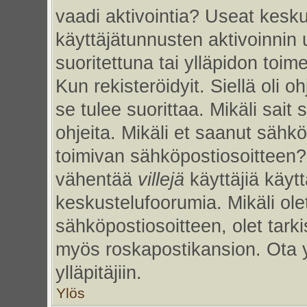
vaadi aktivointia? Useat kesku
käyttäjätunnusten aktivoinnin uu
suoritettuna tai ylläpidon toim
Kun rekisteröidyit. Siellä oli 
se tulee suorittaa. Mikäli sait 
ohjeita. Mikäli et saanut sähk
toimivan sähköpostiosoitteen?
vähentää
villejä
käyttäjiä käy
keskustelufoorumia. Mikäli ole
sähköpostiosoitteen, olet tarkis
myös roskapostikansion. Ota 
ylläpitäjiin.
Ylös