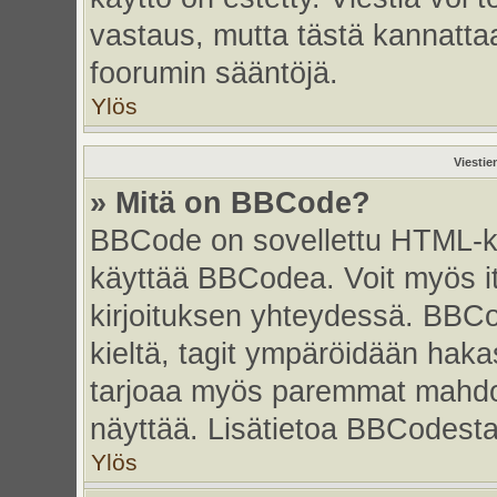
vastaus, mutta tästä kannattaa
foorumin sääntöjä.
Ylös
Viestie
» Mitä on BBCode?
BBCode on sovellettu HTML-kiel
käyttää BBCodea. Voit myös i
kirjoituksen yhteydessä. BBCo
kieltä, tagit ympäröidään hakasu
tarjoaa myös paremmat mahdoll
näyttää. Lisätietoa BBCodesta s
Ylös