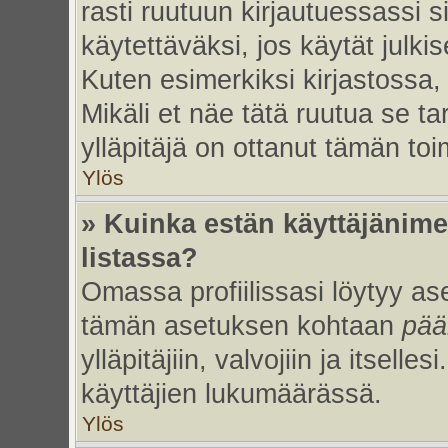
rasti ruutuun kirjautuessassi s
käytettäväksi, jos käytät julk
Kuten esimerkiksi kirjastossa, 
Mikäli et näe tätä ruutua se ta
ylläpitäjä on ottanut tämän to
Ylös
» Kuinka estän käyttäjänime
listassa?
Omassa profiilissasi löytyy a
tämän asetuksen kohtaan
pää
ylläpitäjiin, valvojiin ja itselles
käyttäjien lukumäärässä.
Ylös