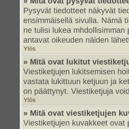
» Mitä ovat pysyvät tiedotte
Pysyvät tiedotteet näkyvät tied
ensimmäisellä sivulla. Nämä ti
ne tulisi lukea mhdollisimman p
antavat oikeuden näiden lähe
Ylös
» Mitä ovat lukitut viestiketj
Viestiketjujen lukitsemisen hoit
vastata lukittuun ketjuun ja k
on päättynyt. Viestiketjuja vo
Ylös
» Mitä ovat viestiketjujen k
Viestiketjujen kuvakkeet ovat pi