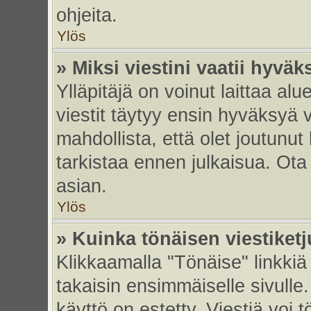
ohjeita.
Ylös
» Miksi viestini vaatii hyvä
Ylläpitäjä on voinut laittaa alu
viestit täytyy ensin hyväksyä 
mahdollista, että olet joutunut
tarkistaa ennen julkaisua. Ota y
asian.
Ylös
» Kuinka tönäisen viestiket
Klikkaamalla "Tönäise" linkkiä 
takaisin ensimmäiselle sivulle.
käyttö on estetty. Viestiä voi t