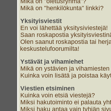
Mikä on "oletusryhmä"?
Mikä on "henkilökunta" linkki?
Yksityisviestit
En voi lähettää yksitysiviestejä!
Saan roskapostia yksityisviestin
Olen saanut roskapostia tai herja
keskustelufoorumilta!
Ystävät ja vihamiehet
Mikä on ystävien ja vihamiesten 
Kuinka voin lisätä ja poistaa käyt
Viestien etsiminen
Kuinka voin etsiä viestejä?
Miksi hakutoiminto ei palauta yh
Miksi haku antaa vain tyhjän siv