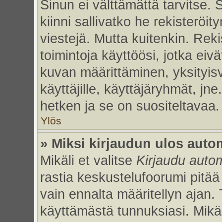
Sinun ei välttämättä tarvitse. 
kiinni sallivatko he rekisteröi
viestejä. Mutta kuitenkin. Rek
toimintoja käyttöösi, jotka eivät
kuvan määrittäminen, yksityisv
käyttäjille, käyttäjäryhmät, jn
hetken ja se on suositeltavaa.
Ylös
» Miksi kirjaudun ulos auto
Mikäli et valitse
Kirjaudu autom
rastia keskustelufoorumi pitää
vain ennalta määritellyn ajan. 
käyttämästä tunnuksiasi. Mikäl