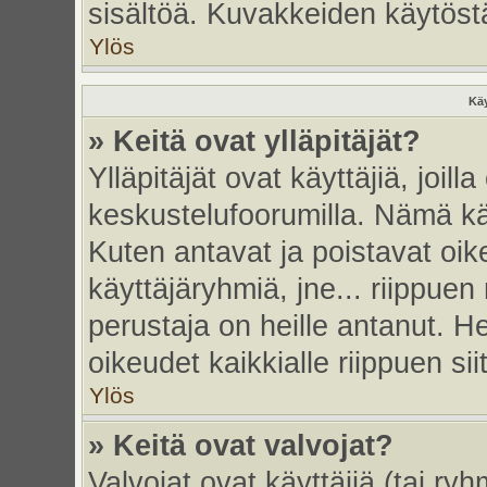
sisältöä. Kuvakkeiden käytöstä
Ylös
Käy
» Keitä ovat ylläpitäjät?
Ylläpitäjät ovat käyttäjiä, joi
keskustelufoorumilla. Nämä käy
Kuten antavat ja poistavat oikeu
käyttäjäryhmiä, jne... riippue
perustaja on heille antanut. He
oikeudet kaikkialle riippuen sii
Ylös
» Keitä ovat valvojat?
Valvojat ovat käyttäjiä (tai ry