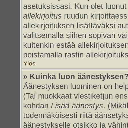
asetuksissasi. Kun olet luonut 
allekirjoitus
ruudun kirjoittaessa
allekirjoituksen lisättäväksi au
valitsemalla siihen sopivan va
kuitenkin estää allekirjoitukse
poistamalla rastin allekirjoituks
Ylös
» Kuinka luon äänestyksen
Äänestyksen luominen on helpp
(Tai muokkaat viestiketjun ens
kohdan
Lisää äänestys
. (Mikäl
todennäköisesti riitä äänsety
äänestykselle otsikko ja vähin