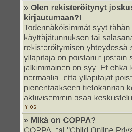
» Olen rekisteröitynyt josk
kirjautumaan?!
Todennäköisimmät syyt tähän 
käyttäjätunnuksen tai salasan
rekisteröitymisen yhteydessä s
ylläpitäjä on poistanut jostain
jälkimmäinen on syy. Et ehkä k
normaalia, että ylläpitäjät poist
pienentääkseen tietokannan ko
aktiivisemmin osaa keskustelu
Ylös
» Mikä on COPPA?
COPPA, tai "Child Online Priv