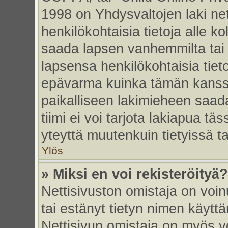
1998 on Yhdysvaltojen laki nett
henkilökohtaisia tietoja alle k
saada lapsen vanhemmilta tai hu
lapsensa henkilökohtaisia tiet
epävarma kuinka tämän kanssa
paikalliseen lakimieheen saa
tiimi ei voi tarjota lakiapua tä
yteyttä muutenkuin tietyissä t
Ylös
» Miksi en voi rekisteröityä?
Nettisivuston omistaja on voinu
tai estänyt tietyn nimen käytt
Nettisivun omistaja on myös vo