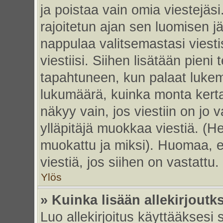
ja poistaa vain omia viestejäsi
rajoitetun ajan sen luomisen j
nappulaa valitsemastasi viesti
viestiisi. Siihen lisätään pie
tapahtuneen, kun palaat luke
lukumäärä, kuinka monta kert
näkyy vain, jos viestiin on jo v
ylläpitäjä muokkaa viestiä. (He
muokattu ja miksi). Huomaa, et
viestiä, jos siihen on vastattu.
Ylös
» Kuinka lisään allekirjoutk
Luo allekirjoitus käyttääksesi