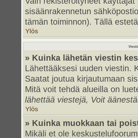
Vain rekisteröityneet käyttäjät
sisäänrakennetun sähköpostiohje
tämän toiminnon). Tällä estetä
Ylös
Viest
» Kuinka lähetän viestin ke
Lähettääksesi uuden viestin. 
Saatat joutua kirjautumaan sis
Mitä voit tehdä alueilla on luet
lähettää viestejä, Voit äänestä
Ylös
» Kuinka muokkaan tai poist
Mikäli et ole keskustelufoorumi