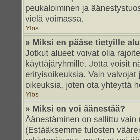
peukaloiminen ja äänestystuo
vielä voimassa.
Ylös
» Miksi en pääse tietyille alu
Jotkut alueet voivat olla rajoitett
käyttäjäryhmille. Jotta voisit nä
erityisoikeuksia. Vain valvojat 
oikeuksia, joten ota yhteyttä h
Ylös
» Miksi en voi äänestää?
Äänestäminen on sallittu vain re
(Estääksemme tulosten väärent