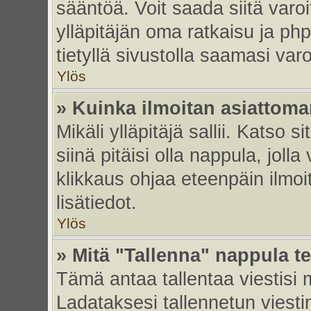
sääntöä. Voit saada siitä var
ylläpitäjän oma ratkaisu ja p
tietyllä sivustolla saamasi va
Ylös
» Kuinka ilmoitan asiattoman
Mikäli ylläpitäjä sallii. Katso s
siinä pitäisi olla nappula, joll
klikkaus ohjaa eteenpäin ilmoi
lisätiedot.
Ylös
» Mitä "Tallenna" nappula t
Tämä antaa tallentaa viestisi
Ladataksesi tallennetun viesti