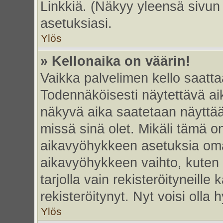
Linkkiä. (Näkyy yleensä sivun
asetuksiasi.
Ylös
» Kellonaika on väärin!
Vaikka palvelimen kello saatta
Todennäköisesti näytettävä ai
näkyvä aika saatetaan näyttä
missä sinä olet. Mikäli tämä o
aikavyöhykkeen asetuksia omas
aikavyöhykkeen vaihto, kuten 
tarjolla vain rekisteröityneille k
rekisteröitynyt. Nyt voisi olla h
Ylös