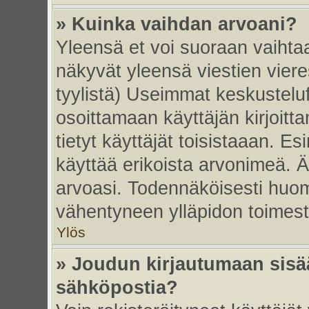
» Kuinka vaihdan arvoani?
Yleensä et voi suoraan vaihta
näkyvät yleensä viestien vier
tyylistä) Useimmat keskustelu
osoittamaan käyttäjän kirjoitt
tietyt käyttäjät toisistaaan. Esi
käyttää erikoista arvonimeä. Äl
arvoasi. Todennäköisesti huom
vähentyneen ylläpidon toimest
Ylös
» Joudun kirjautumaan sisää
sähköpostia?