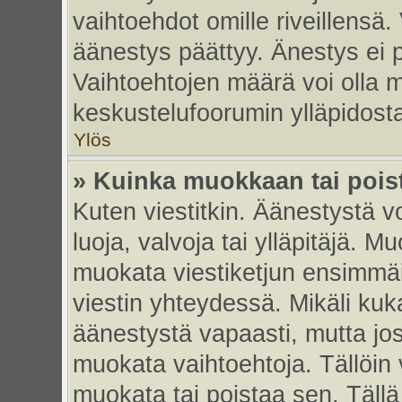
vaihtoehdot omille riveillensä.
äänestys päättyy. Änestys ei p
Vaihtoehtojen määrä voi olla my
keskustelufoorumin ylläpidost
Ylös
» Kuinka muokkaan tai pois
Kuten viestitkin. Äänestystä 
luoja, valvoja tai ylläpitäjä. 
muokata viestiketjun ensimmäi
viestin yhteydessä. Mikäli kuk
äänestystä vapaasti, mutta jos
muokata vaihtoehtoja. Tällöin va
muokata tai poistaa sen. Täll