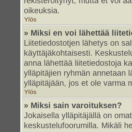
rekisteröitynyt, mutta et voi ää
oikeuksia.
Ylös
» Miksi en voi lähettää liite
Liitetiedostotjen lähetys on sal
käyttäjäkohtaisesti. Keskustelu
anna lähettää liitetiedostoja ka
ylläpitäjien ryhmän annetaan lä
ylläpitäjään, jos et ole varma mi
Ylös
» Miksi sain varoituksen?
Jokaisella ylläpitäjällä on oma
keskustelufoorumilla. Mikäli he