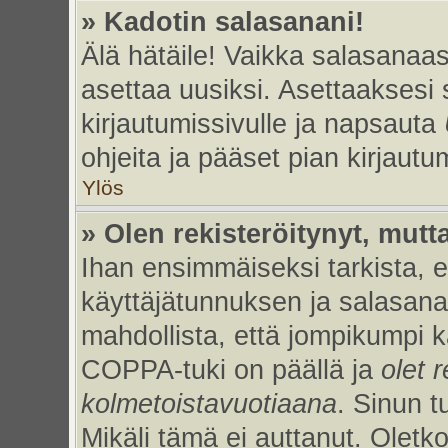
» Kadotin salasanani!
Älä hätäile! Vaikka salasanaas
asettaa uusiksi. Asettaaksesi
kirjautumissivulle ja napsauta
ohjeita ja pääset pian kirjaut
Ylös
» Olen rekisteröitynyt, mutta
Ihan ensimmäiseksi tarkista, et
käyttäjätunnuksen ja salasan
mahdollista, että jompikumpi k
COPPA-tuki on päällä ja
olet r
kolmetoistavuotiaana
. Sinun t
Mikäli tämä ei auttanut. Oletk