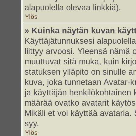
alapuolella olevaa linkkiä).
Ylös
» Kuinka näytän kuvan käyt
Käyttäjätunnuksesi alapuolell
liittyy arvoosi. Yleensä nämä ov
muuttuvat sitä muka, kuin kirj
statuksen ylläpito on sinulle a
kuva, joka tunnetaan Avatar-
ja käyttäjän henkilökohtainen 
määrää ovatko avatarit käytöss
Mikäli et voi käyttää avataria.
syy.
Ylös